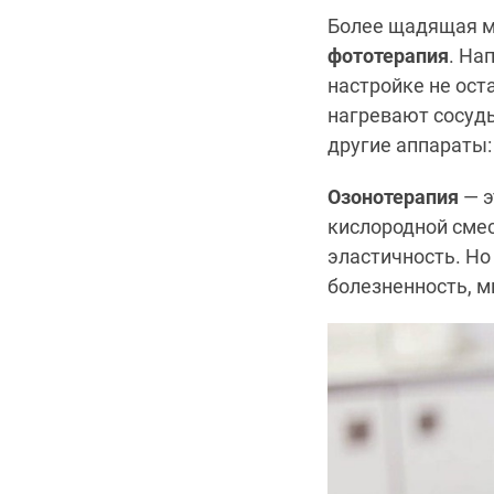
Более щадящая ме
фототерапия
. На
настройке не ост
нагревают сосуды
другие аппараты: 
Озонотерапия
— э
кислородной смес
эластичность. Но
болезненность, м