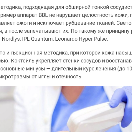
тодика, подходящая для обширной тонкой сосудист
пример аппарат BBL не нарушает целостность кожи, 
авляет ожоги и исключает рубцевание тканей. Све
, а после запечатывают их. По такому же принципу
Nordlys, IPL Quantum, Leonardo Hyper Pulse.
то инъекционная методика, при которой кожа насыщ
ью. Коктейль укрепляет стенки сосудов и восстана
 основные минусы — длительный курс лечения (до 10
икротравмы от иглы и отечность.