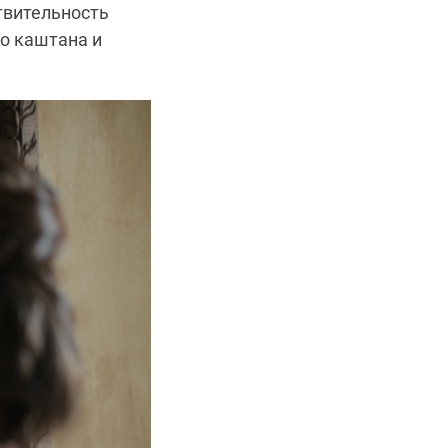
твительность
го каштана и