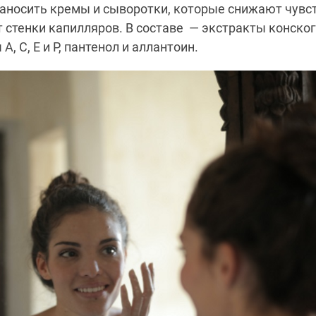
наносить кремы и сыворотки, которые снижают чувс
 стенки капилляров. В составе — экстракты конско
A, C, E и P, пантенол и аллантоин.