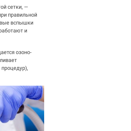
ой сетки, —
при правильной
товые вспышки
 работают и
ается озоно-
вливает
 процедур),