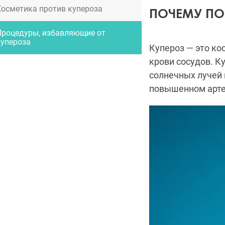
Косметика против купероза
ПОЧЕМУ ПО
Процедуры, избавляющие от
купероза
Купероз — это ко
крови сосудов. К
солнечных лучей 
повышенном арте