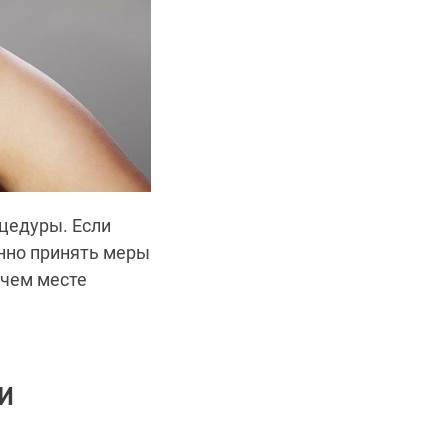
цедуры. Если
нно принять меры
очем месте
И