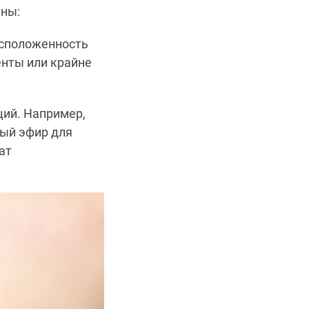
ины:
асположенность
нты или крайне
ций. Например,
ый эфир для
ат