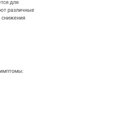
ется для
ают различные
я снижения
симптомы: