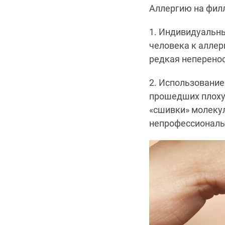
Аллергию на филл
1. Индивидуальн
человека к алле
редкая неперенос
2. Использование
прошедших плоху
«сшивки» молекул
непрофессиональ