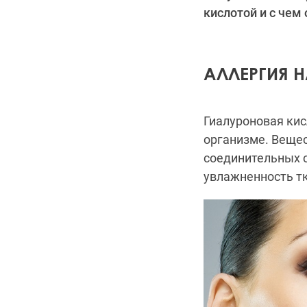
кислотой и с чем
АЛЛЕРГИЯ 
Гиалуроновая ки
организме. Вещес
соединительных с
увлажненность т