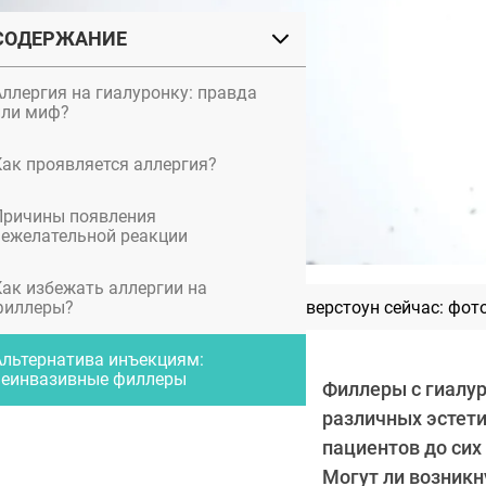
СОДЕРЖАНИЕ
Аллергия на гиалуронку: правда
или миф?
Как проявляется аллергия?
Причины появления
нежелательной реакции
Как избежать аллергии на
Как выглядит Алисия Сильверстоун сейчас: фот
филлеры?
Альтернатива инъекциям:
неинвазивные филлеры
Филлеры с гиалу
различных эстети
пациентов до сих
Могут ли возникн