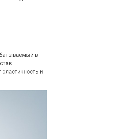
абатываемый в
остав
т эластичность и