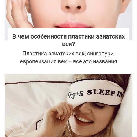
В чем особенности пластики азиатских
век?
Пластика азиатских век, сингапури,
европеизация век – все это названия
одной и той же пластической операции,
направленной на эстетические изменения
периорбитальной области у людей
определенной расовой принадлежности.
Однако, несмотря на название, к ней
прибегают вовсе не для того, чтобы
уничтожить национальную аутентичность.