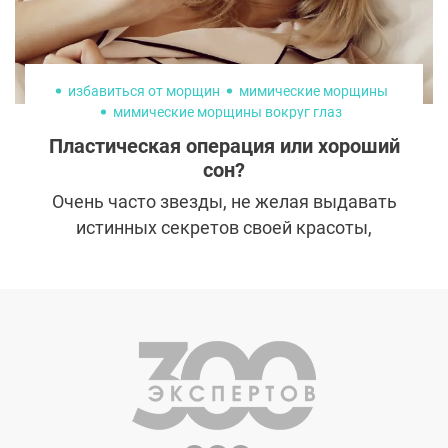
избавиться от морщин
мимические морщины
мимические морщины вокруг глаз
мимические морщины на лбу
лицо омоложение
Пластическая операция или хороший
сон?
Очень часто звезды, не желая выдавать
истинных секретов своей красоты,
говорят, что просто выспались. Мы
решили выяснить, с какими проблемами
действительно может справиться
регулярный хороший сон, а в каких случаях
без пластической операции нельзя
обойтись.