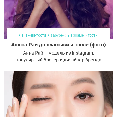
знаменитости
зарубежные знаменитости
Анюта Рай до пластики и после (фото)
Анна Рай – модель из Instagram,
популярный блогер и дизайнер бренда
Dress By Anyuta Rai. Модель ведет
активный образ жизни: посещает фитнес-
клубы, путешествует по миру,
совершенствует свое тело. У красоты
девушки много поклонников и
завистников, которые с удовольствием
обсуждают фото до и после пластики.