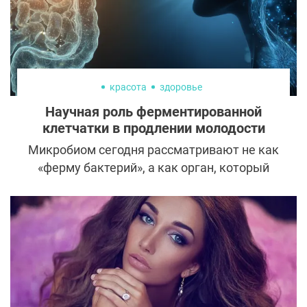
красота
здоровье
Научная роль ферментированной
клетчатки в продлении молодости
Микробиом сегодня рассматривают не как
«ферму бактерий», а как орган, который
имеет собственные функции, сигнальные
механизмы и даже нечто вроде
автономной нервной регуляции. Его
нередко называют «вторым мозгом». Один
из специалистов образно сказал: