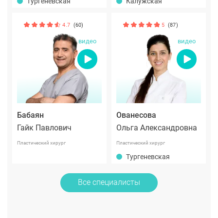
Тургеневская
Калужская
4.7
(60)
5
(87)
видео
видео
Бабаян
Ованесова
Гайк Павлович
Ольга Александровна
Пластический хирург
Пластический хирург
Тургеневская
Все специалисты