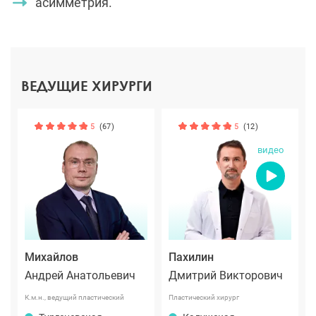
асимметрия.
ВЕДУЩИЕ ХИРУРГИ
5
(67)
5
(12)
видео
Михайлов
Пахилин
Андрей Анатольевич
Дмитрий Викторович
К.м.н., ведущий пластический
Пластический хирург
хирург международного класса