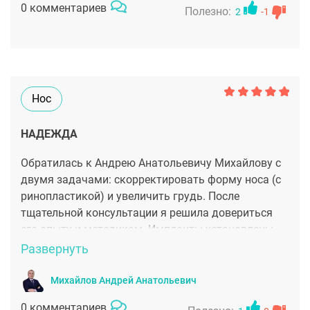
0 комментариев
Полезно:
2
-1
Нос
НАДЕЖДА
Обратилась к Андрею Анатольевичу Михайлову с
двумя задачами: скорректировать форму носа (с
ринопластикой) и увеличить грудь. После
тщательной консультации я решила довериться
его опыту и методикам. Импланты установлены
через минимальный микроразрез — после
Развернуть
операции практически не видно, что была
маммопластика. Я чувствую себя комфортно,
Михайлов Андрей Анатольевич
грудь выглядит естественно и пропорционально
0 комментариев