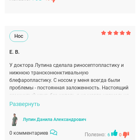
Нос
Е. В.
У доктора Лупина сделала риносептопластику и
нижнюю трансконюнктивальную
блефаропластику. С носом у меня всегда были
проблемы - постоянная заложенность. Настоящий
замкнутый круг: без капель я не могла нормально
дышать, а из-за капель нос постоянно пересыхал и
Развернуть
было больно. Лор давно рекомендовал сделать
операцию по исправлению перегородки, а я
Лупин Данила Александрович
боялась. Прочитала много разных статей в
журналах и интернете и решила, что операция
0 комментариев
Полезно:
6
0