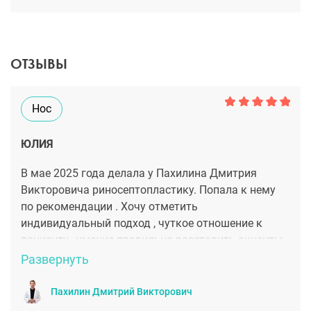
ОТЗЫВЫ
Нос
ЮЛИЯ
В мае 2025 года делала у Пахилина Дмитрия
Викторовича риносептопластику. Попала к нему
по рекомендации . Хочу отметить
индивидуальный подход , чуткое отношение к
пациенту , умение правильно расставить акценты
и безусловно профессионал своего дела . Не
Развернуть
пожалела о выборе доктора , результатом
довольно на 100%. Планирую прийти еще по
Пахилин Дмитрий Викторович
другому вопросу )