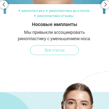
ринопластика
ринопластика до и после
ринопластика отзывы
Носовые импланты
Мы привыкли ассоциировать
ринопластику с уменьшением носа.
Однако для восстановления здоровых
Все статьи
дыхательных функций и создания
эстетически привлекательного результата
иногда, наоборот,...