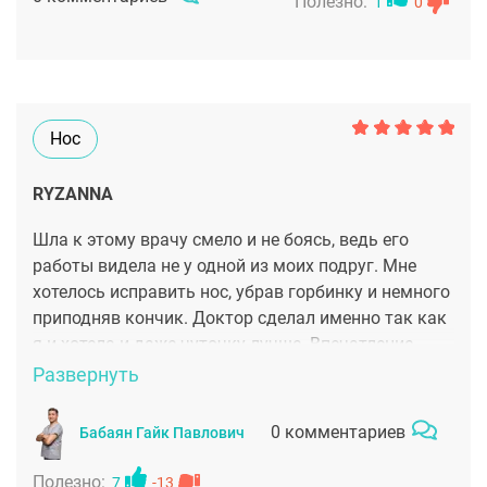
Полезно:
моему телу. нос стал гораздо гармоничнее,
1
0
исчезла горбинка, кончик скорректирован, форма
органично вписывается в черты лица. После
операции никаких заметных внешних швов, период
восстановления прошёл без серьёзных
осложнений.доктор проявил внимание к деталям,
Нос
давал понятные объяснения, учитывал мои
желания и анатомические особенности. В
RYZANNA
реабилитации ощущала поддержку со стороны
медицины и клиники.
Шла к этому врачу смело и не боясь, ведь его
работы видела не у одной из моих подруг. Мне
хотелось исправить нос, убрав горбинку и немного
приподняв кончик. Доктор сделал именно так как
я и хотела и даже чуточку лучше. Впечатление
осталось положительное, от консультации до
Развернуть
послеоперационных осмотров все проходило
гладко и на позитиве
0 комментариев
Бабаян Гайк Павлович
Полезно:
7
-13