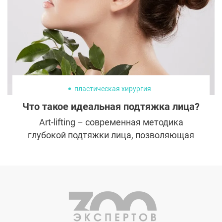
покрытия импланта мышцей через
периареолярный доступ.
пластическая хирургия
Что такое идеальная подтяжка лица?
Art-lifting – современная методика
глубокой подтяжки лица, позволяющая
воссоздать его молодость в мельчайших
деталях. Изобретенный ученым с
мировым именем профессором
Неробеевым, Art-lifting возвращает
естественную красоту, не оставляет
видимых следов работы скальпеля и