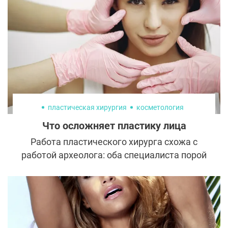
Александра Захарова. Женщине сделали
неудачную подтяжку лицу, которая сильно
повлияла на всю ее дальнейшую жизнь.
пластическая хирургия
косметология
Что осложняет пластику лица
Работа пластического хирурга схожа с
работой археолога: оба специалиста порой
обнаруживают невероятные находки.
Следы каких вмешательств выявляет
пластический хирург во время пластики
лица и влияют ли на результат операции
эти «открытия»?