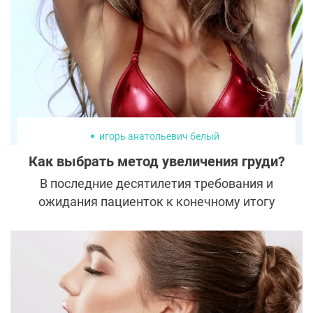
игорь анатольевич белый
Как выбрать метод увеличения груди?
В последние десятилетия требования и
ожидания пациенток к конечному итогу
увеличения груди выросли в разы, и это
заставляет пластических хирургов
совершенствовать подходы и
разрабатывать новые методы.
Пластический хирург Игорь Анатольевич
Белый использует способ биполярного