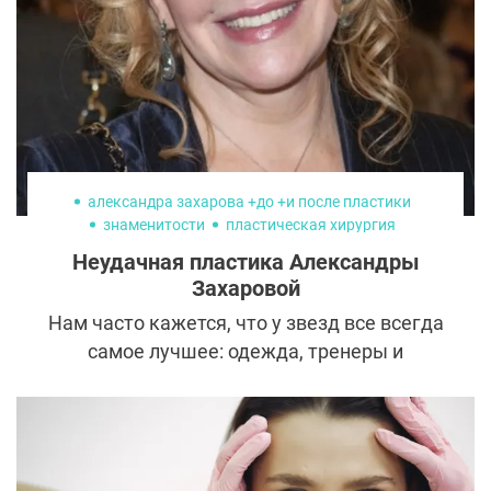
александра захарова +до +и после пластики
знаменитости
пластическая хирургия
русские знаменитости
Неудачная пластика Александры
Захаровой
Нам часто кажется, что у звезд все всегда
самое лучшее: одежда, тренеры и
пластические хирурги. Но, к сожалению,
даже знаменитости не застрахованы от
врачебных ошибок. Пример тому —
известная актриса театра и кино