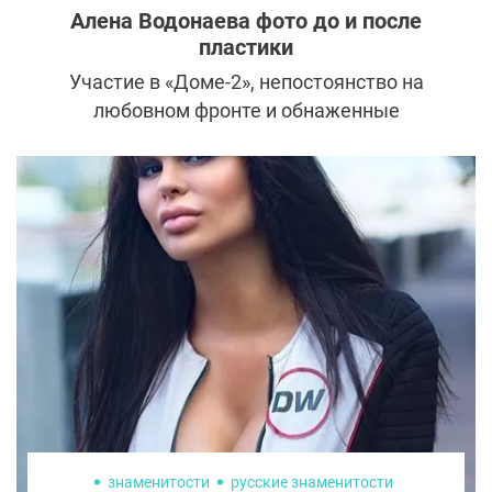
увеличение груди
знаменитости
Алена Водонаева фото до и после
пластики
Участие в «Доме-2», непостоянство на
любовном фронте и обнаженные
фотосессии стали главными слагаемыми
ее неоднозначной славы. История Алены
Водонаевой до и после пластики
пользуется не меньшей популярностью.
знаменитости
русские знаменитости