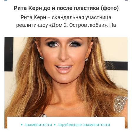
Рита Керн до и после пластики (фото)
Рита Керн – скандальная участница
реалити-шоу «Дом 2. Остров любви». На
сегодняшний день девушке всего 26 лет, а
она уже наделала шума на проекте и в
Сети. Маргарита не стесняясь
демонстрирует пышные прелести и
купается в мужском внимании. Но какое
прошлое было у Риты Керн до пластики?
знаменитости
зарубежные знаменитости