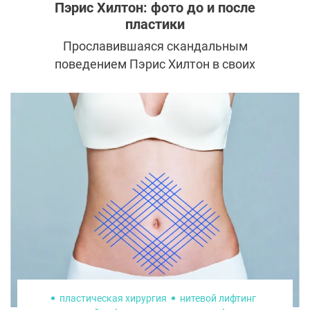
Пэрис Хилтон: фото до и после
пластики
Прославившаяся скандальным
поведением Пэрис Хилтон в своих
интервью прошла все стадии отношения к
пластике: от резкого отрицания до
принятия и одобрения. Количество
обращений к пластическим хирургам
известно только ей.
пластическая хирургия
нитевой лифтинг