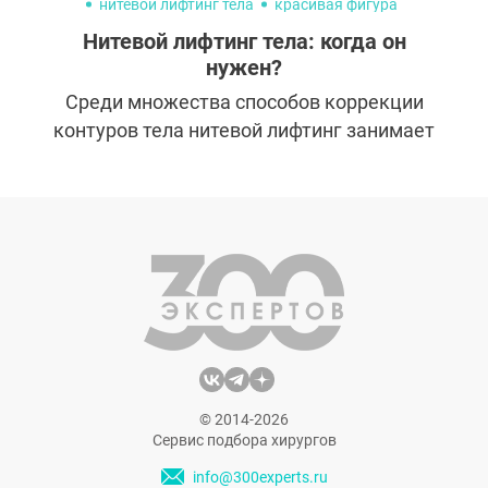
нитевой лифтинг тела
красивая фигура
Нитевой лифтинг тела: когда он
нужен?
Среди множества способов коррекции
контуров тела нитевой лифтинг занимает
особое место. Он гораздо менее
травматичный, чем пластика, но при этом
часто дает более быстрый эффект по
сравнению с аппаратными методиками.
Однако и показания для него немного
отличаются. Рассказываем, кому и когда
подтяжка нитями действительно поможет.
© 2014-2026
Сервис подбора хирургов
info@300experts.ru