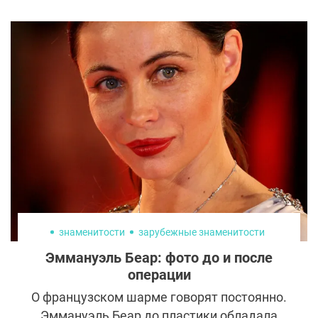
избавиться от отеков с помощью всего
одной процедуры, то прессотерапия это то,
что вам нужно. Всего за несколько сеансов
она способна восстановить движение
лимфы и помочь в борьбе с целлюлитом.
Рассказываем обо всех нюансах
пневмомассажа и о том, кому он будет
особенно полезен.
знаменитости
зарубежные знаменитости
Эммануэль Беар: фото до и после
операции
О французском шарме говорят постоянно.
Эммануэль Беар до пластики обладала