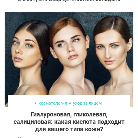
всеми признаками истинной француженки,
но неудачный поход в клинику
эстетической медицины уничтожил
ангельскую красоту. Почему
привлекательная актриса решилась на
столь радикальный шаг?
косметология
уход за лицом
Гиалуроновая, гликолевая,
салициловая: какая кислота подходит
для вашего типа кожи?