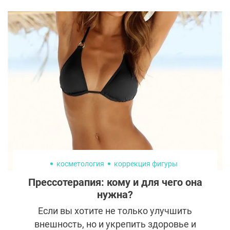
любые следы операций заживают
быстрее и становятся практически
незаметными. На практике пластические
хирурги наблюдают противоположную
картину. Именно у молодых пациентов
рубцы часто формируются ярче, плотнее и
доставляют больше проблем в
долгосрочной перспективе. Причина
кроется не в ошибках врача и не в
особенностях ухода, а в физиологии
молодого организма, которая далеко не
всегда работает в пользу эстетического
результата.
косметология
коррекция фигуры
Прессотерапия: кому и для чего она
нужна?
Если вы хотите не только улучшить
внешность, но и укрепить здоровье и