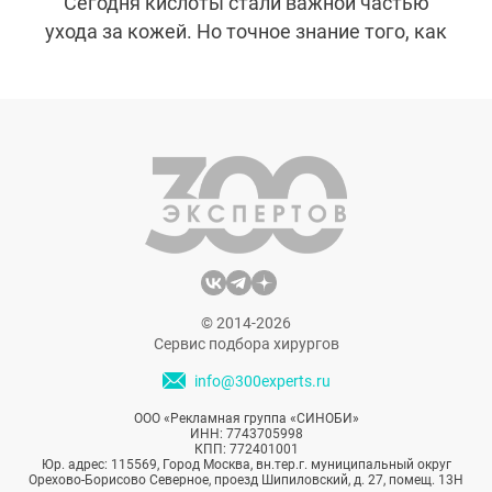
Сегодня кислоты стали важной частью
ухода за кожей. Но точное знание того, как
они воздействуют на нашу кожу, является
первым и необходимым шагом во
избежание нежелательных реакций и
раздражений.
© 2014-2026
Сервис подбора хирургов
info@300experts.ru
ООО «Рекламная группа «СИНОБИ»
ИНН: 7743705998
КПП: 772401001
Юр. адрес: 115569, Город Москва, вн.тер.г. муниципальный округ
Орехово-Борисово Северное, проезд Шипиловский, д. 27, помещ. 13Н