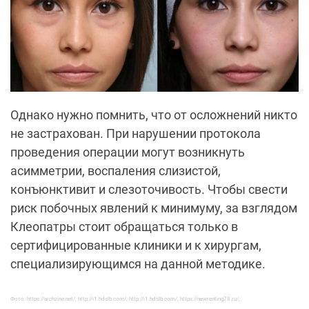
Однако нужно помнить, что от осложнений никто
не застрахован. При нарушении протокола
проведения операции могут возникнуть
асимметрии, воспаления слизистой,
конъюнктивит и слезоточивость. Чтобы свести
риск побочных явлений к минимуму, за взглядом
Клеопатры стоит обращаться только в
сертифицированные клиники и к хирургам,
специализирующимся на данной методике.
Фото: https://archzine.net/, http://i1.hdslb.com/, http://i1.hdslb.com/, https://newrenting78.ru/,