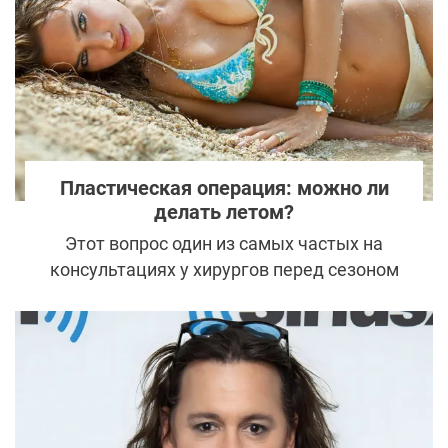
забывает «подправлять» в кабинете
пластического хирурга.
Пластическая операция: можно ли
делать летом?
Этот вопрос один из самых частых на
консультациях у хирургов перед сезоном
отпусков. В целом пластические операции
не имеют никаких сезонных ограничений.
Однако у летней пластики есть свои
особенности. Но, если учесть некоторые
нюансы, то результат превзойдет все
ожидания. Какие? Сейчас расскажем.