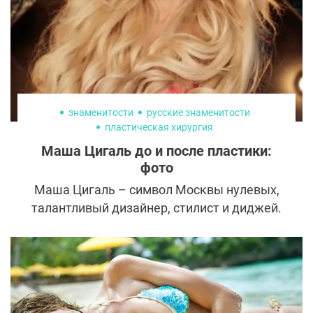
узнаем.
знаменитости
русские знаменитости
пластическая хирургия
Маша Цигаль до и после пластики:
фото
Маша Цигаль – символ Москвы нулевых,
талантливый дизайнер, стилист и диджей.
Долгое время она носила статус самого
популярного и титулованного дизайнера
молодежной одежды в России. Кроме
яркого таланта Цигаль обладает и
интересной внешностью, которую не