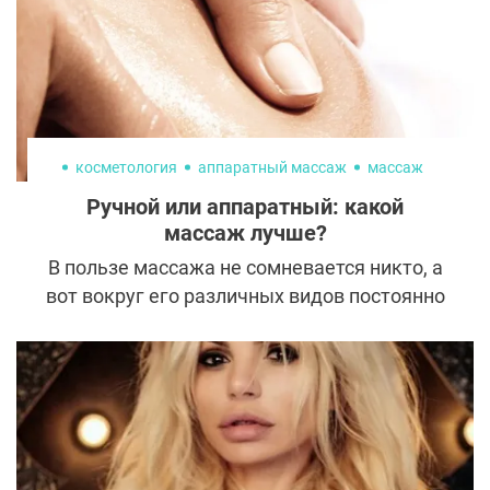
косметология
аппаратный массаж
массаж
Ручной или аппаратный: какой
массаж лучше?
В пользе массажа не сомневается никто, а
вот вокруг его различных видов постоянно
ходят споры. И у аппаратного, и у ручного
массажа есть свои особенности,
достоинства и недостатки. Какому из них
отдать предпочтение, чтобы избавиться от
целлюлита, скорректировать фигуру и
снять мышечные спазмы? — Давайте