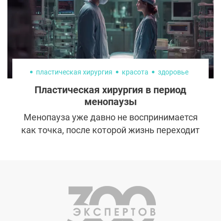
свойственное более раннему возрасту.
пластическая хирургия
красота
здоровье
Пластическая хирургия в период
менопаузы
Менопауза уже давно не воспринимается
как точка, после которой жизнь переходит
в пассивный режим. Женщины
продолжают работать, руководить,
развиваться, путешествовать, заниматься
спортом. Внутренне многие чувствуют
себя на тридцать, а в зеркале неожиданно
обнаруживают человека с другим
возрастом. В какой‑то момент