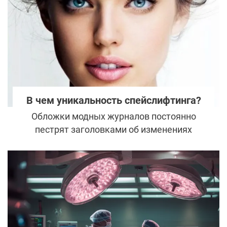
В чем уникальность спейслифтинга?
Обложки модных журналов постоянно
пестрят заголовками об изменениях
внешности то одной, то другой
голливудской звезды. Но желание
удержать красоту и молодость
свойственно не только знаменитостям
мирового масштаба. Новая технология
омоложения «спейслифтинг» виртуозно
возвращает контуры лица в положение,