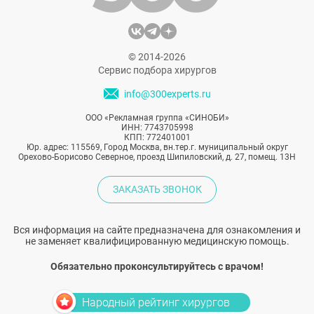
несоответствие между тем, как женщина
ощущает себя внутри, и тем, что видит в
отражении, становится слишком явным.
© 2014-2026
Сервис подбора хирургов
info@300experts.ru
ООО «Рекламная группа «СИНОБИ»
ИНН: 7743705998
КПП: 772401001
Юр. адрес: 115569, Город Москва, вн.тер.г. муниципальный округ
Орехово-Борисово Северное, проезд Шипиловский, д. 27, помещ. 13Н
ЗАКАЗАТЬ ЗВОНОК
Вся информация на сайте предназначена для ознакомления и
не заменяет квалифицированную медицинскую помощь.
Обязательно проконсультируйтесь с врачом!
Народный рейтинг хирургов