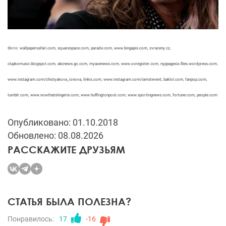
Фото: wallpapersafari.com, squarespace.com, parade.com, www.bingapis.com, zvraceny.cz,
clupkomusic.blogspot.com, abcnews.go.com, myaxenews.com, www.ocregister.com, nyppagesix.files.wordpress.com,
www.instagram.com/chistyakova_ionova, linkis.com, www.instagram.com/iamstevent, baklol.com, fanpop.com,
tumblr.com, www.nowthatslingerie.com, www.huffingtonpost.com, www.sportingnews.com, fortune.com, people.com
Опубликовано: 01.10.2018
Обновлено: 08.08.2026
РАССКАЖИТЕ ДРУЗЬЯМ
СТАТЬЯ БЫЛА ПОЛЕЗНА?
Понравилось:
17
-16