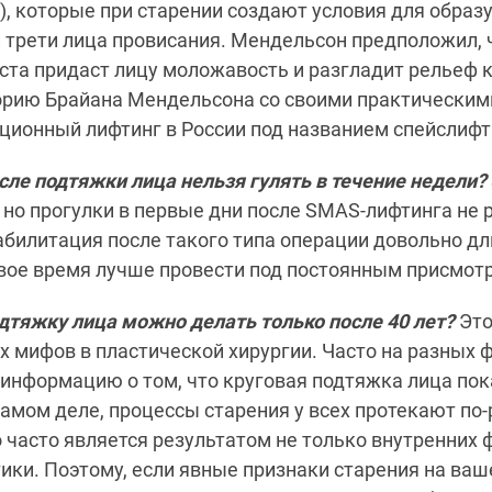
s), которые при старении создают условия для обра
 трети лица провисания. Мендельсон предположил,
еста придаст лицу моложавость и разгладит рельеф к
орию Брайана Мендельсона со своими практическим
ионный лифтинг в России под названием спейслифтинг
осле подтяжки лица нельзя гулять в течение недели?
, но прогулки в первые дни после SMAS-лифтинга не
абилитация после такого типа операции довольно дл
вое время лучше провести под постоянным присмот
одтяжку лица можно делать только после 40 лет?
Это
 мифов в пластической хирургии. Часто на разных ф
информацию о том, что круговая подтяжка лица по
 самом деле, процессы старения у всех протекают по-
о часто является результатом не только внутренних ф
ики. Поэтому, если явные признаки старения на ва