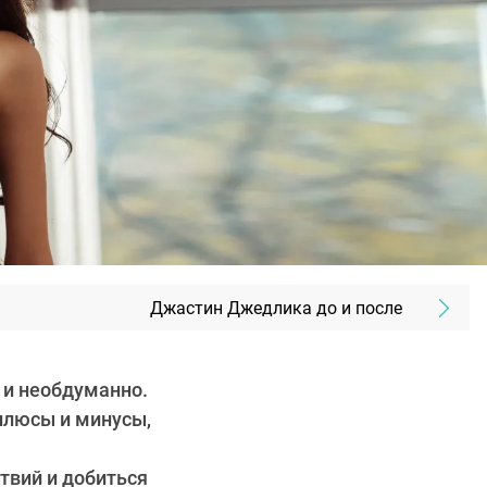
Джастин Джедлика до и после
 и необдуманно.
 плюсы и минусы,
твий и добиться