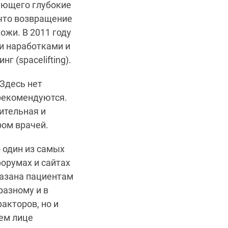
зующего глубокие
 что возвращение
ожи. В 2011 году
и наработками и
 (spacelifting).
Здесь нет
 рекомендуются.
ительная и
ром врачей.
 один из самых
орумах и сайтах
казана пациентам
разному и в
акторов, но и
шем лице