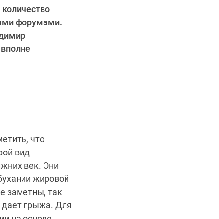
 количество
ыми форумами.
адимир
 вполне
метить, что
рой вид
жних век. Они
бухании жировой
е заметны, так
 дает грыжа. Для
ии на основе