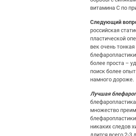
витамина С по пр
Следующий вопр
российская стати
пластической опе
век очень тонкая
блефаропластики 
более проста – у
поиск более опыт
намного дороже.
Лучшая блефароп
блефаропластика
множество преим
блефаропластики 
никаких следов х
длится всего 2-3