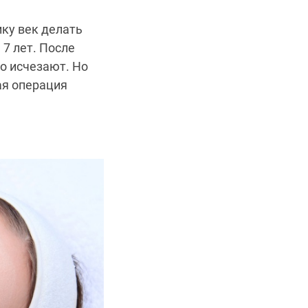
ику век делать
 7 лет. После
о исчезают. Но
ая операция