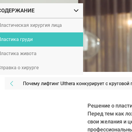
СОДЕРЖАНИЕ
Пластическая хирургия лица
Пластика груди
Пластика живота
Справка о хирурге
Почему лифтинг Ulthera конкурирует с круговой
Решение о пласти
Перед тем как ло
свои желания и ц
профессиональны