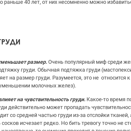
о раньше 40 лет, от них несомненно можно избавитьс
ГРУДИ
уменьшает размер.
Очень популярный миф среди же
дтяжку груди. Обычная подтяжка груди (мастопекси
яет на размер груди. Разумеется, это не относится 
уменьшении молочных желез).
ияет на чувствительность груди.
Какое-то время п
уди действительно может пропадать чувствительнос
дит со средней частью груди из-за отслойки тканей, 
сосков исчезает редко. Но бить тревогу точно не ст
 качественно, то онемение проходит в течение полуг