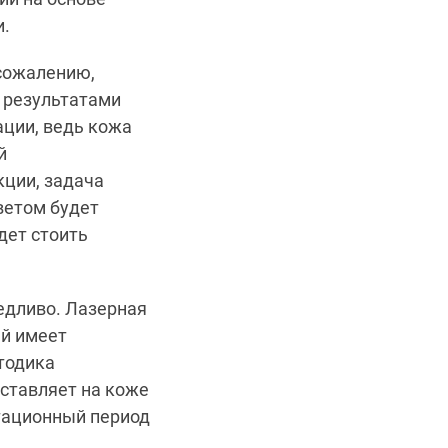
и.
сожалению,
ы результатами
ации, ведь кожа
й
кции, задача
ветом будет
дет стоить
едливо. Лазерная
ый имеет
тодика
ставляет на коже
итационный период