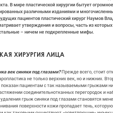
та. В мире пластической хирургии бытует огромное
ированных различными изданиями и многочисленн
будущих пациентов пластический хирург Наумов Вл
атривает утверждения и вопросы, часть из которых
остальные – ничем не подкрепленные мифы.
КАЯ ХИРУРГИЯ ЛИЦА
ика век синяки под глазами?
Прежде всего, стоит от
ропластика не только верхних век, но и нижних. Вто
 показан пациентам с так называемыми грыжами ни
растяжении соединительнотканных перегородок и на
 удаления грыж синяки под глазами становятся мене
внивания поверхности кожи пропадает тень, которую
ми как таковыми существуют «осветляющие» инъекц