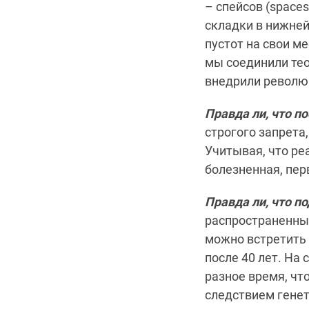
– спейсов (space
складки в нижней
пустот на свои м
мы соединили те
внедрили революц
Правда ли, что п
строгого запрета
Учитывая, что ре
болезненная, пер
Правда ли, что п
распространенных
можно встретить 
после 40 лет. На
разное время, чт
следствием генет