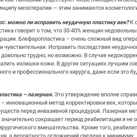
инципу мезотерапии — этим занимаются косметолог
ос:
можно ли исправить неудачную пластику век?
К 
стика говорит о том, что 30-40% женщин недовольн
рации. Блефаропластика – очень сложный вид опер
 и чувствительная. Исправить последствия неудачно
довольно трудно, но возможно. В случае недокорре
далить излишки кожи. В других ситуациях лучшим со
ного и профессионального хирурга, даже если это бу
ластика – лазерная.
Это утверждение вполне справ
 – инновационный метод корректировки век, котор
уществ перед инвазивной процедурой. Лазерная ме
значительно сокращает период реабилитации и не о
ирургического вмешательства. Кроме того, реабил
 дня, а вероятность осложнений сведена к минимуму.