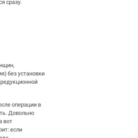
я сразу.
нщин,
я) без установки
к редукционной
осле операции в
ть. Довольно
а вот
оит: если
ода.