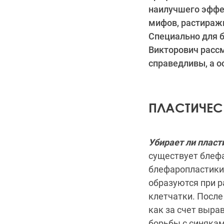
наилучшего эффек
мифов, растираж
Специально для 
Викторович рассм
справедливы, а 
ПЛАСТИЧЕС
Убирает ли пласт
существует блефа
блефаропластики
образуются при 
клетчатки. После
как за счет выра
борьбы с синяка