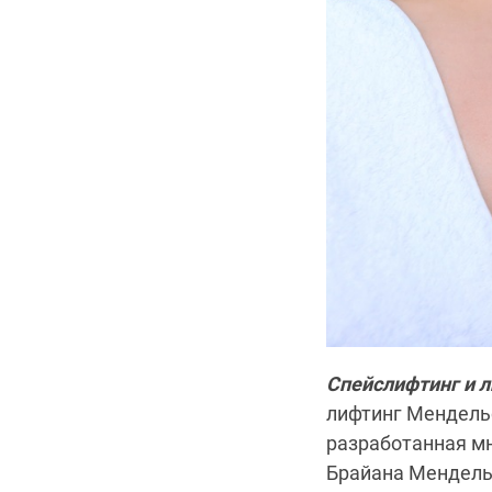
Спейслифтинг и л
лифтинг Мендельс
разработанная мн
Брайана Мендель