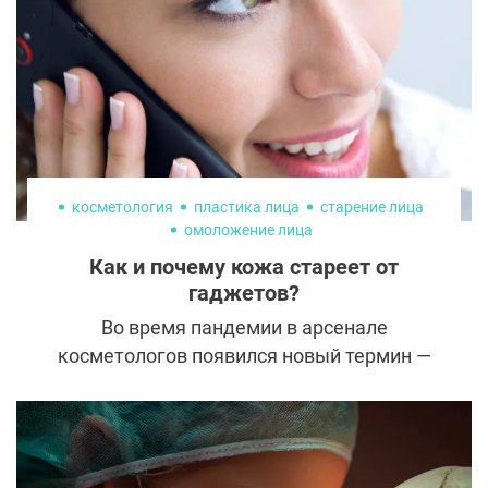
являются кумирами миллионов и служат
примером для подражания.
косметология
пластика лица
старение лица
омоложение лица
Как и почему кожа стареет от
гаджетов?
Во время пандемии в арсенале
косметологов появился новый термин —
«цифровое старение». Наблюдения и
исследования показали, что длительное
использование смартфонов и ноутбуков
негативно сказывается на состоянии кожи.