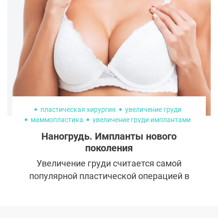
эффектным, но нередко хрупким и
неустойчивым во времени. Именно как
альтернатива такому подходу и появилась
сохраняющая ринопластика, которая
сегодня считается одним из самых
перспективных в современной хирургии.
пластическая хирургия
увеличение груди
маммопластика
увеличение груди имплантами
операция импланты груди
импланты груди цена
Наногрудь. Импланты нового
поколения
Увеличение груди считается самой
популярной пластической операцией в
мире. Казалось бы, в данной области
давно существуют золотые стандарты и
отработанные техники, но медицина не