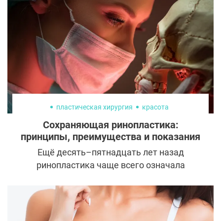
Рассказываем, почему так происходит и
можно ли что-то с этим сделать.
пластическая хирургия
красота
Сохраняющая ринопластика:
принципы, преимущества и показания
Ещё десять–пятнадцать лет назад
ринопластика чаще всего означала
радикальное вмешательство. Горбинку
убирали, кости сбивали, хрящи
резецировали, а форма носа во многом
«создавалась заново». Результат мог быть