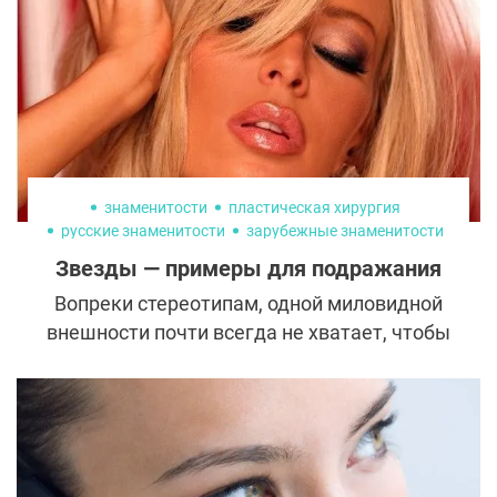
знаменитости
пластическая хирургия
русские знаменитости
зарубежные знаменитости
Звезды — примеры для подражания
Вопреки стереотипам, одной миловидной
внешности почти всегда не хватает, чтобы
сделать головокружительную карьеру и
сохранить успех и славу на долгие годы.
Сочетание красоты и сильного характера
— вот настоящая сила. Рассказываем о
знаменитостях, которые по праву сегодня