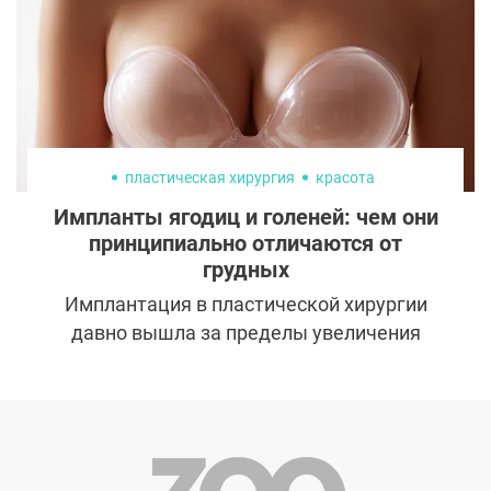
против каких бы то ни было бьюти-
преображений.
пластическая хирургия
красота
Импланты ягодиц и голеней: чем они
принципиально отличаются от
грудных
Имплантация в пластической хирургии
давно вышла за пределы увеличения
груди. Сегодня пациенты устанавливают
импланты в ягодицы, голени, подбородок,
челюсть. При этом многие воспринимают
все импланты как единый класс изделий.
На практике между ними существуют