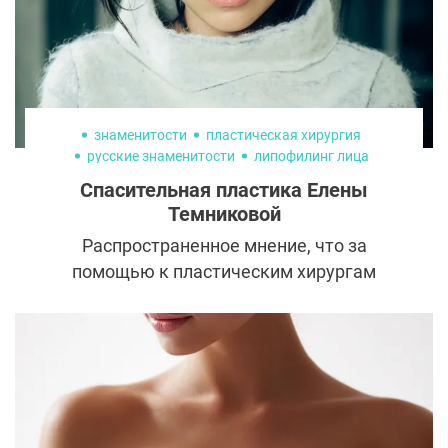
знаменитости
пластическая хирургия
русские знаменитости
липофилинг лица
елена темникова
Спасительная пластика Елены
Темниковой
Распространенное мнение, что за
помощью к пластическим хирургам
обращаются лишь для того, чтобы
исправить эстетические недостатки,
ошибочно. Иногда пластическая операция
становится единственным спасением. Так
произошло и в случае с Еленой
Темниковой, которая когда-то выступала