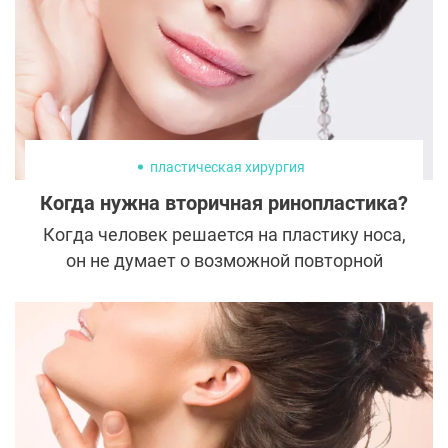
пластическая хирургия
Когда нужна вторичная ринопластика?
Когда человек решается на пластику носа,
он не думает о возможной повторной
коррекции и рассчитывает только на
успех. Однако ринопластика –
сложнейшая операция, предсказать
результат которой под силу лишь
опытному пластическому хирургу. К
сожалению, нередко пациенты страдают
из-за допущенных врачом ошибок и