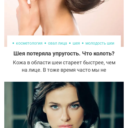
оказываются перед выбором – вторичное
вмешательство или испорченная
внешность.
косметология
овал лица
шея
молодость шеи
Шея потеряла упругость. Что колоть?
Кожа в области шеи стареет быстрее, чем
на лице. В тоже время часто мы не
уделяем уходу за ней достаточного
внимания. К счастью, в арсенале
косметологов есть препараты, способные
восполнить этот бьюти-пробел.
Рассказываем, какие инъекции нужно
делать, чтобы вернуть шее упругость.