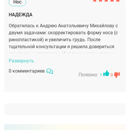
Нос
НАДЕЖДА
Обратилась к Андрею Анатольевичу Михайлову с
двумя задачами: скорректировать форму носа (с
ринопластикой) и увеличить грудь. После
тщательной консультации я решила довериться
его опыту и методикам. Импланты установлены
через минимальный микроразрез — после
Развернуть
операции практически не видно, что была
0 комментариев
маммопластика. Я чувствую себя комфортно,
Полезно:
1
0
грудь выглядит естественно и пропорционально
моему телу. нос стал гораздо гармоничнее,
исчезла горбинка, кончик скорректирован, форма
органично вписывается в черты лица. После
операции никаких заметных внешних швов, период
восстановления прошёл без серьёзных
осложнений.доктор проявил внимание к деталям,