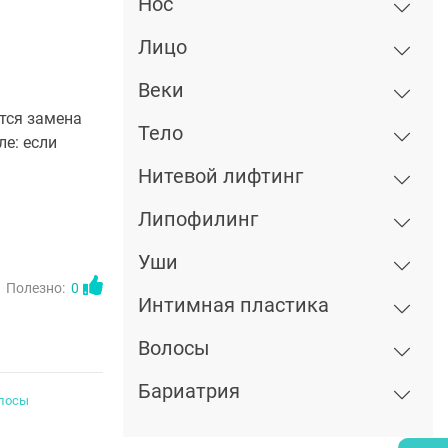
Нос
Лицо
Веки
тся замена
Тело
е: если
Нитевой лифтинг
Липофилинг
Уши
Полезно:
0
Интимная пластика
Волосы
Бариатрия
лосы