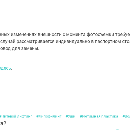
енных изменениях внешности с момента фотосъемки требуе
случай рассматривается индивидуально в паспортном стол
 повод для замены.
здесь
.
#Нитевой лифтинг
#Липофилинг
#Уши
#Интимная пластика
#Во
га?