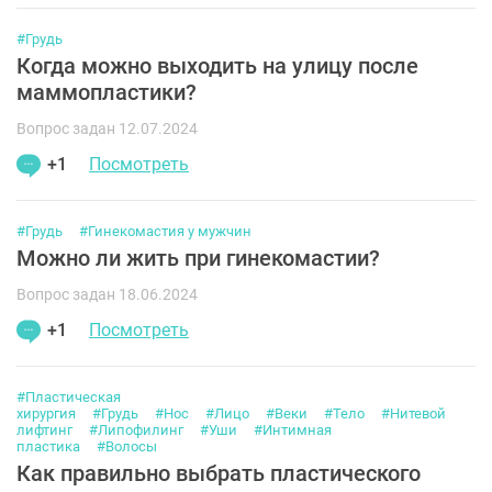
#Грудь
Когда можно выходить на улицу после
маммопластики?
Вопрос задан 12.07.2024
+1
Посмотреть
#Грудь
#Гинекомастия у мужчин
Можно ли жить при гинекомастии?
Вопрос задан 18.06.2024
+1
Посмотреть
#Пластическая
хирургия
#Грудь
#Нос
#Лицо
#Веки
#Тело
#Нитевой
лифтинг
#Липофилинг
#Уши
#Интимная
пластика
#Волосы
Как правильно выбрать пластического