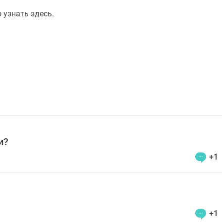
 узнать здесь.
и?
+1
+1