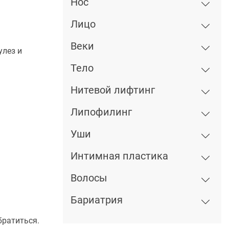
Нос
Лицо
Веки
улез и
Тело
Нитевой лифтинг
Липофилинг
Уши
Интимная пластика
Волосы
Бариатрия
братиться.