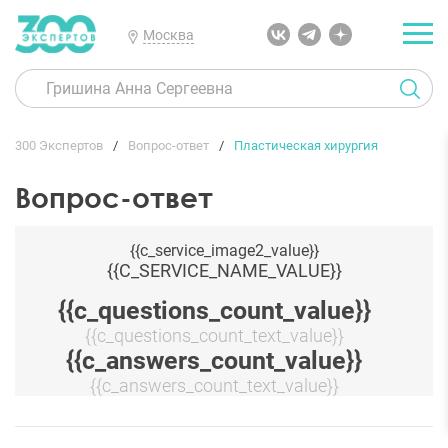
Москва
300 Экспертов
Вопрос-ответ
Пластическая хирургия
Вопрос-ответ
{{c_service_image2_value}}
{{C_SERVICE_NAME_VALUE}}
{{c_questions_count_value}}
{{c_questions_count_text_value}}
{{c_answers_count_value}}
{{c_answers_count_text_value}}