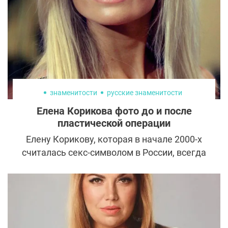
знаменитости
русские знаменитости
Елена Корикова фото до и после
пластической операции
Елену Корикову, которая в начале 2000-х
считалась секс-символом в России, всегда
подозревали в увлечении пластикой.
Актриса же в свою очередь эти нападки
опровергала и подчеркивала, что признает
только естественную красоту.