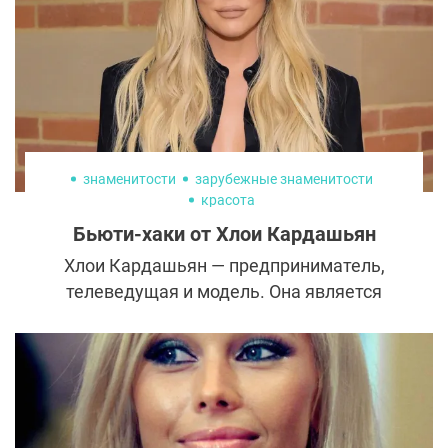
знаменитости
зарубежные знаменитости
красота
Бьюти-хаки от Хлои Кардашьян
Хлои Кардашьян — предприниматель,
телеведущая и модель. Она является
членом известной семьи Кардашьян. Хлои
получила широкую известность благодаря
участию в реалити-шоу "Семейство
Кардашьян".