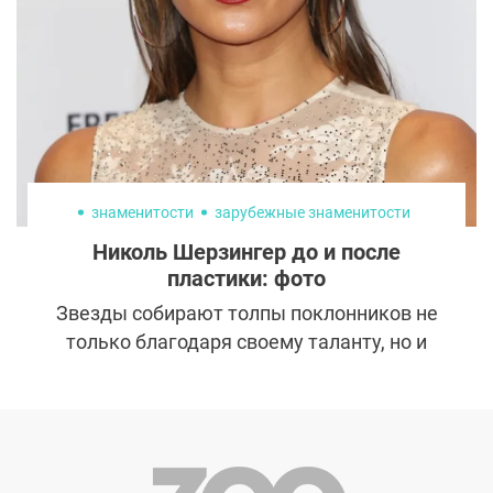
знаменитости
зарубежные знаменитости
Николь Шерзингер до и после
пластики: фото
Звезды собирают толпы поклонников не
только благодаря своему таланту, но и
совершенной и притягательной
внешности. Знаменитая исполнительница
популярных песен на протяжении своей
карьеры внимательно относилась к
своему внешнему виду и старалась