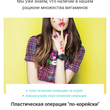
Мы уже знаем, что наличие в нашем
рационе множества витаминов
необходимо для хорошего самочувствия.
Но знаете ли вы, что витамины также
должны присутствовать и в вашем уходе
за кожей? Кожа, как самый большой
орган, нуждается в витаминах не меньше,
чем все остальные.
пластические операции +в корее
южная корея пластические операции
Пластическая операция "по-корейски"