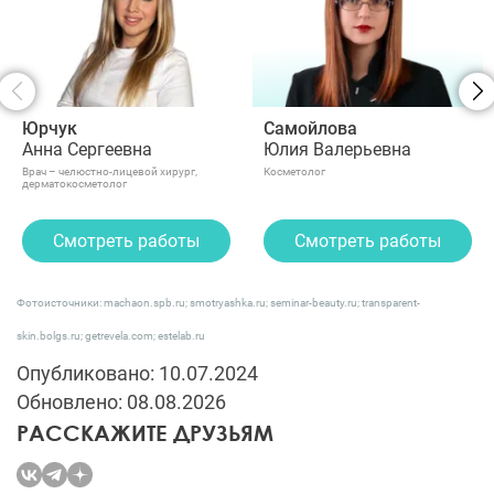
Юрчук
Самойлова
Анна Сергеевна
Юлия Валерьевна
Врач – челюстно-лицевой хирург,
Косметолог
дерматокосметолог
Смотреть работы
Смотреть работы
Фотоисточники: machaon.spb.ru; smotryashka.ru; seminar-beauty.ru; transparent-
skin.bolgs.ru; getrevela.com; estelab.ru
Опубликовано: 10.07.2024
Обновлено: 08.08.2026
РАССКАЖИТЕ ДРУЗЬЯМ