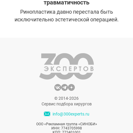
травматичность
Ринопластика давно перестала быть
исключительно эстетической операцией.
Современный подход к хирургии носа
строится на точности, сохранении
анатомии и прогнозируемом результате.
Появление пьезоринопластики стало
логичным этапом развития этой области,
позволив хирургам отказаться от грубых
механических инструментов и перейти к
более контролируемой работе с костными
структурами.
© 2014-2026
Сервис подбора хирургов
info@300experts.ru
ООО «Рекламная группа «СИНОБИ»
ИНН: 7743705998
КПП: 772401001