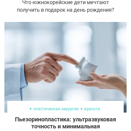
Что южнокорейские дети мечтают
получить в подарок на день рождения?
Думаете, гаджеты, игрушки или домашних
питомцев? Все это подходит только для
европейских малышей. Родители из
Южной Кореи предпочитают более
оригинальные презенты деткам,
например, пластическую операцию к
совершеннолетию.
пластическая хирургия
красота
Пьезоринопластика: ультразвуковая
точность и минимальная