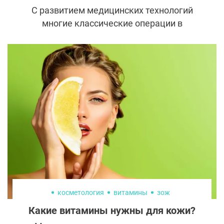
С развитием медицинских технологий
многие классические операции в
пластической хирургии заменяются менее
травматичными аналогами. Одна из них —
септопластика, которая сегодня во многих
клиниках проводится с помощью лазера.
Рассказываем, на что способна новая
методика и кому она поможет справиться
с проблемами.
косметология
витамины
зож
Какие витамины нужны для кожи?