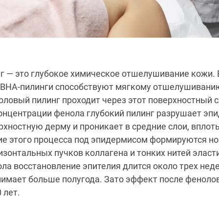
 — это глубокое химическое отшелушивание кожи. В
 BHA-пилинги способствуют мягкому отшелушивани
оловый пилинг проходит через этот поверхностный с
онцентрации фенола глубокий пилинг разрушает эпи
хностную дерму и проникает в средние слои, вплот
ие этого процесса под эпидермисом формируются но
изонтальных пучков коллагена и тонких нитей эласт
ла восстановление эпителия длится около трех неде
имает больше полугода. Зато эффект после феноло
 лет.