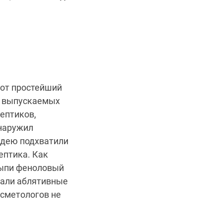
тот простейший
, выпускаемых
ептиков,
бнаружил
идею подхватили
ептика. Как
сыпи феноловый
брали аблятивные
осметологов не