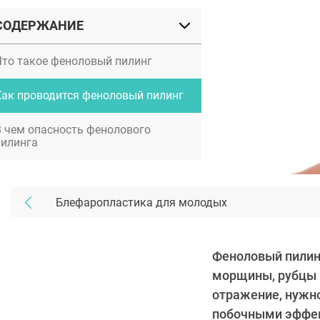
СОДЕРЖАНИЕ
Что такое феноловый пилинг
Как проводится феноловый пилинг
В чем опасность фенолового
пилинга
Блефаропластика для молодых
Феноловый пилинг
морщины, рубцы и
отражение, нужн
побочными эффект