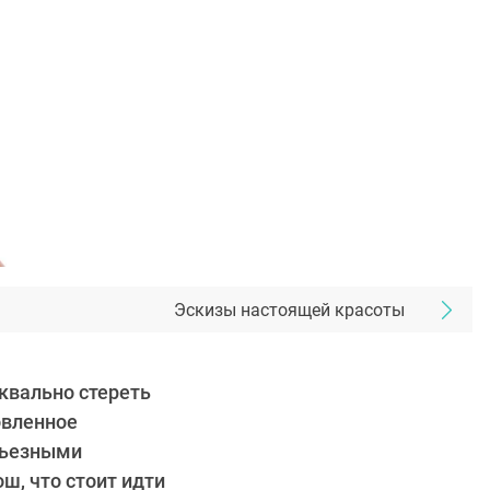
Эскизы настоящей красоты
квально стереть
овленное
рьезными
ш, что стоит идти