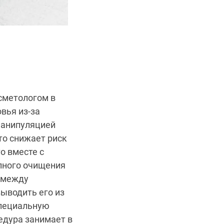
сметологом в
вья из-за
манипуляцией
то снижает риск
о вместе с
лного очищения
 между
ыводить его из
специальную
едура занимает в