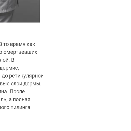
 то время как
ю омертвевших
лой. В
дермис,
ь до ретикулярной
вые слои дермы,
ина. После
ль, а полная
вого пилинга