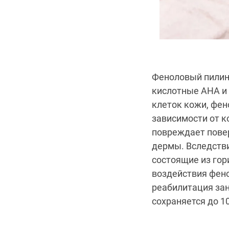
Феноловый пилинг
кислотные AHA и
клеток кожи, фен
зависимости от к
повреждает повер
дермы. Вследств
состоящие из гор
воздействия фено
реабилитация зан
сохраняется до 10