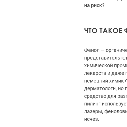
на риск?
ЧТО ТАКОЕ
Фенол — органиче
представитель кл
химической пром
лекарств и даже 
немецкий химик Ф
дерматологи, но 
средство для ра
пилинг использует
лазеры, феноловы
исчез.