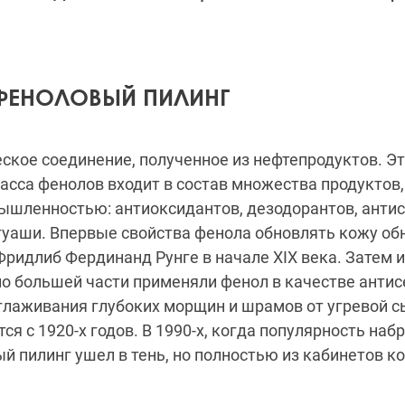
 ФЕНОЛОВЫЙ ПИЛИНГ
ское соединение, полученное из нефтепродуктов. Э
асса фенолов входит в состав множества продуктов
ышленностью: антиоксидантов, дезодорантов, антис
гуаши. Впервые свойства фенола обновлять кожу о
ридлиб Фердинанд Рунге в начале XIX века. Затем 
по большей части применяли фенол в качестве антис
зглаживания глубоких морщин и шрамов от угревой 
ся с 1920-х годов. В 1990-х, когда популярность на
й пилинг ушел в тень, но полностью из кабинетов к