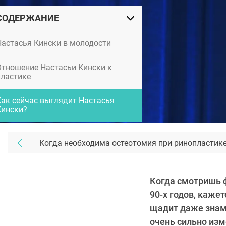
СОДЕРЖАНИЕ
Настасья Кински в молодости
Отношение Настасьи Кински к
пластике
Как сейчас выглядит Настасья
Кински?
Когда необходима остеотомия при ринопластик
Когда смотришь ф
90-х годов, кажет
щадит даже знам
очень сильно из