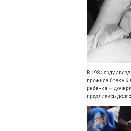
В 1984 году звез
прожила браке 6 
ребенка — дочери
продлились долго