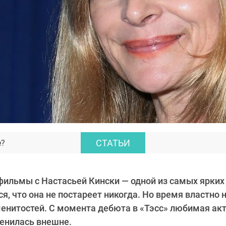
СТАТЬИ
е?
ильмы с Настасьей Кински — одной из самых ярких 
ся, что она не постареет никогда. Но время властно 
енитостей. С момента дебюта в «Тэсс» любимая ак
менилась внешне.