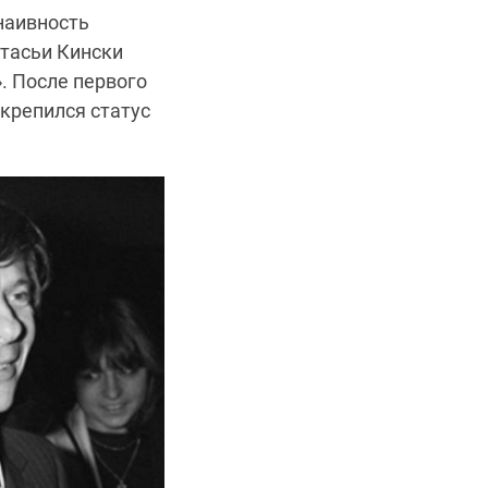
 наивность
стасьи Кински
». После первого
акрепился статус