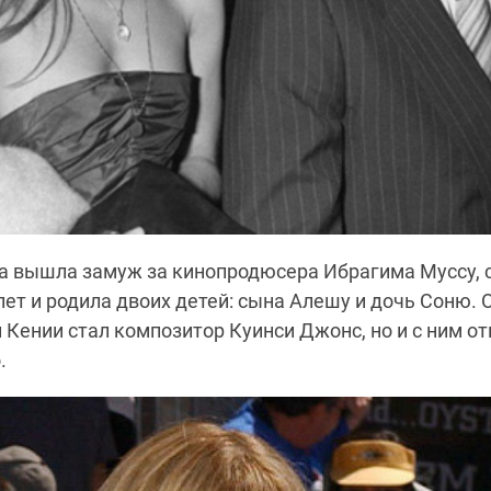
да вышла замуж за кинопродюсера Ибрагима Муссу, 
лет и родила двоих детей: сына Алешу и дочь Соню. 
 Кении стал композитор Куинси Джонс, но и с ним о
.