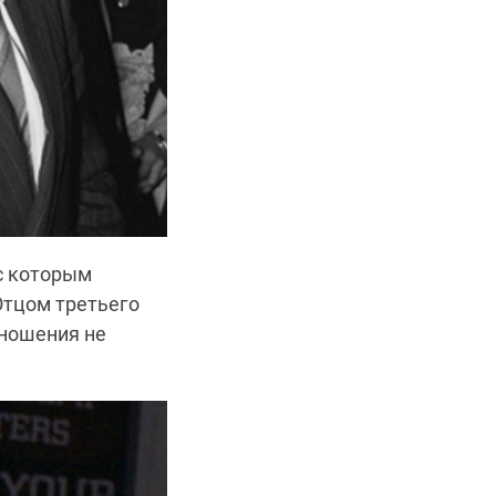
с которым
Отцом третьего
тношения не