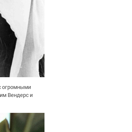
с огромными
им Вендерс и