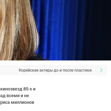
Корейские актеры до и после пластики
кинозвезд 80-х и
над всеми и не
триса миллионов