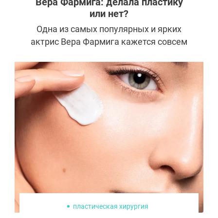
Вера Фармига: делала пластику
или нет?
Одна из самых популярных и ярких
актрис Вера Фармига кажется совсем
не меняется со временем.
Выразительные черты лица, гладкая
кожа и стройная фигура остались с ней
и в 47 лет после рождения двоих детей
и сложных характерных ролей в кино.
Давайте посмотрим, в чем секрет ее
красоты: в украинских генах или в
мастерской работе пластических
хирургов.
пластическая хирургия