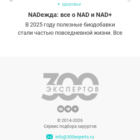
здоровье
NADежда: все о NAD и NAD+
В 2025 году полезные биодобавки
стали частью повседневной жизни. Все
мечтают не только выглядеть моложе,
но и чувствовать себя активнее и
здоровее. Новая находка — инъекции и
капельницы NAD, которым уже прочат
судьбу следующего «Оземпика». Их
рекламируют голливудские звезды, а в
соцсетях идут активные дискуссии на
эту тему. NAD уже называют
источником вечной молодости:
выясняем, насколько это
© 2014-2026
соответствует правде.
Сервис подбора хирургов
info@300experts.ru