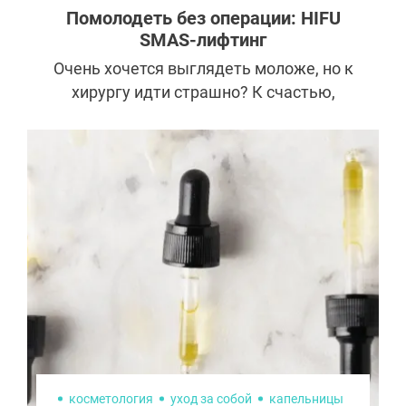
Помолодеть без операции: HIFU
SMAS-лифтинг
Очень хочется выглядеть моложе, но к
хирургу идти страшно? К счастью,
косметология вышла на очень высокий
уровень: эффект часто сравним с
результатом от операции. Особую
популярность получил SMAS-лифтинг.
Его козыри — безболезненность и
отсутствие реабилитации. В последнее
время стали много говорить о HIFU-
аппаратах. Попытаемся разобраться,
почему они так востребованы, какой
эффект дают и как ими грамотно
пользоваться.
косметология
уход за собой
капельницы