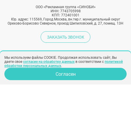
ООО «Рекламная группа «СИНОБИ»
ИНН: 7743705998
КПП: 772401001
Юр. адрес: 115569, Город Москва, вн.тер.г. муниципальный округ
Орехово-Борисово Северное, проезд Шипиловский, д. 27, помещ. 13Н
ЗАКАЗАТЬ ЗВОНОК
Вся информация на сайте предназначена для ознакомления и
Мы используем файлы COOKIE. Продолжая использовать сайт, Вы
не заменяет квалифицированную медицинскую помощь.
даете свое
согласие на обработку данных
в соответствии с
политикой
обработки персональных данных
.
Обязательно проконсультируйтесь с врачом!
Согласен
Народный рейтинг хирургов
Политика конфиденциальности
Согласие на обработку персональных
данных
Согласие на рекламу
Создание сайта –
SINOBY
Клиники
Отзывы
Хирурги
Фото