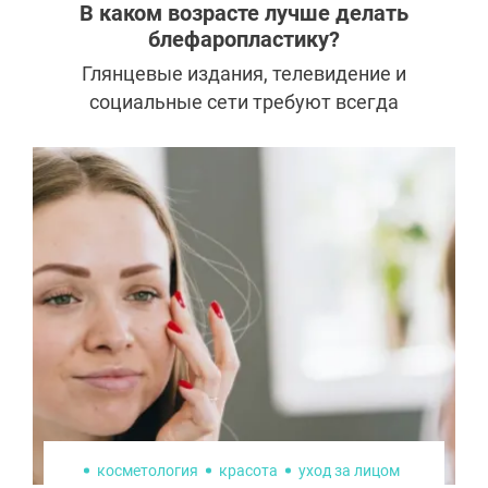
В каком возрасте лучше делать
блефаропластику?
Глянцевые издания, телевидение и
социальные сети требуют всегда
держать марку и следить за
внешностью. Новое поколение считает
лицо пропуском в мир успеха, поэтому
так требовательно к красоте. Но что
делать, когда в душе по-прежнему
немного за 20, а в глазах – мудрость
прожитых лет? Идти на
блефаропластику или ждать «того
самого возраста»? И когда
действительно пора корректировать
веки у хирурга?
косметология
красота
уход за лицом