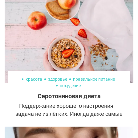
красота
здоровье
правильное питание
похудение
Серотониновая диета
Поддержание хорошего настроения —
задача не из лёгких. Иногда даже самые
банальные события, такие как дождь за
окном или мелкие трудности на работе,
могут испортить весь день. А бывает, что