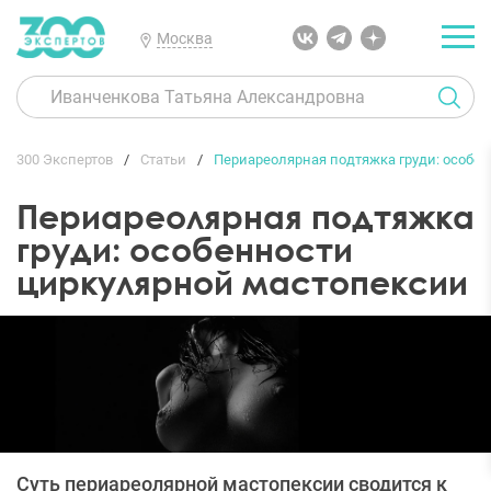
Москва
300 Экспертов
Статьи
Периареолярная подтяжка груди: особе
Периареолярная подтяжка
груди: особенности
циркулярной мастопексии
Суть периареолярной мастопексии сводится к