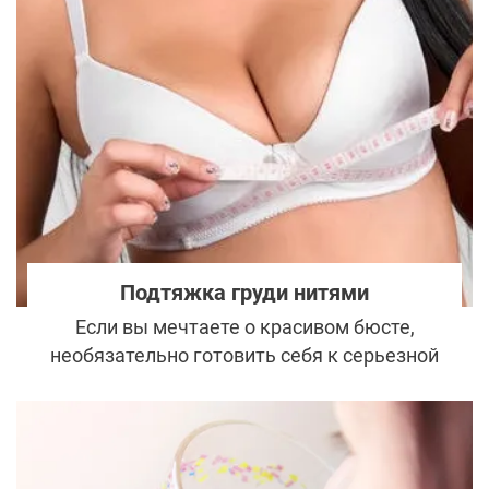
вопрос: можно ли совмещать эти два
направления? Правильное планирование и
понимание того, как эти медицинские
манипуляции взаимодействуют друг с
другом, играют ключевую роль в
достижении гармоничного результата.
Рассмотрим, как проводить лечение у
стоматолога и контурную пластику, чтобы
улучшить эстетику улыбки, подчеркнуть
красоту лица в целом и сохранить
Подтяжка груди нитями
здоровье.
Если вы мечтаете о красивом бюсте,
необязательно готовить себя к серьезной
пластической операции. Есть и более
щадящий способ улучшить свою
внешность - мезонити.