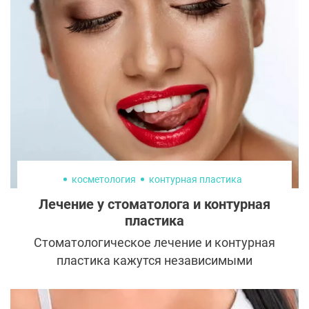
человек просыпается, не имея очевидных
причин для плохого настроения, но всё
равно чувствует тревогу или апатию. Это
может быть связано с внешними
обстоятельствами или с более глубокими
причинами, такими как
предрасположенность к тревожности или
депрессии.
косметология
контурная пластика
Лечение у стоматолога и контурная
пластика
Стоматологическое лечение и контурная
пластика кажутся независимыми
процедурами, однако при детальном
рассмотрении проблемы возникает