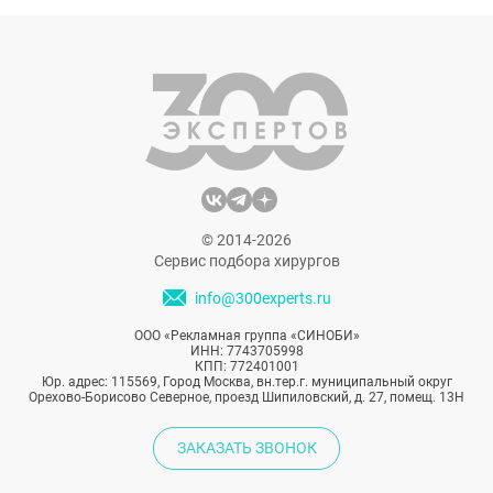
нескольких средств позволяет точечно
работать с лицом и тратить на
качественный комплексный уход за кожей
не более 15 минут. Рассказываем о
простых правилах, которые помогут
получить от мультимаскинга максимум
эффекта и не навредить коже.
© 2014-2026
Сервис подбора хирургов
info@300experts.ru
ООО «Рекламная группа «СИНОБИ»
ИНН: 7743705998
КПП: 772401001
Юр. адрес: 115569, Город Москва, вн.тер.г. муниципальный округ
Орехово-Борисово Северное, проезд Шипиловский, д. 27, помещ. 13Н
ЗАКАЗАТЬ ЗВОНОК