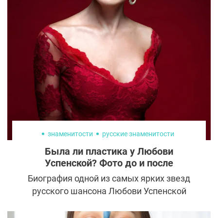
из желающих сделать ринопластику или
увеличить грудь по привлекательной цене,
— и это другая крайность. Ажиотаж
создается с помощью социальных сетей,
которыми юные последователи
Гиппократа, в отличие от старших коллег,
владеют в совершенстве. Когда же
начинающий врач может конкурировать с
опытным и только ли стаж важен при
выборе хирурга?
знаменитости
русские знаменитости
Была ли пластика у Любови
Успенской? Фото до и после
Биография одной из самых ярких звезд
русского шансона Любови Успенской
напоминает богатый необычными
сюжетными поворотами сериал. А когда-