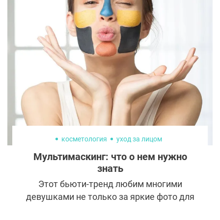
то давно маленькая киевская девочка
даже и представить себе не могла, что ее
ждет такая блестящая и необычная
судьба.
косметология
уход за лицом
Мультимаскинг: что о нем нужно
знать
Этот бьюти-тренд любим многими
девушками не только за яркие фото для
Instagram. Одновременное нанесение