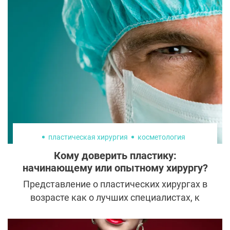
которые мы едим, оказывают большое
влияние на наше здоровье, внешний вид и
могут помочь сохранить молодость кожи.
пластическая хирургия
косметология
Кому доверить пластику:
начинающему или опытному хирургу?
Представление о пластических хирургах в
возрасте как о лучших специалистах, к
счастью, перешло в разряд стереотипов. К
молодым врачам выстраиваются очереди