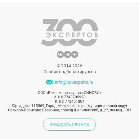
внутренний дисбаланс помогает
консервативная косметология, но в
дальнейшем стремление к гармонии
требует других путей. Так пациенты
задумываются об омолаживающем
лифтинге и оказываются на приеме у
пластического хирурга. Именно лифтинг
приводит лицо в соответствие с
© 2014-2026
молодостью духа, буквально поворачивая
Сервис подбора хирургов
вспять стрелки часов.
info@300experts.ru
ООО «Рекламная группа «СИНОБИ»
ИНН: 7743705998
КПП: 772401001
Юр. адрес: 115569, Город Москва, вн.тер.г. муниципальный округ
Орехово-Борисово Северное, проезд Шипиловский, д. 27, помещ. 13Н
ЗАКАЗАТЬ ЗВОНОК