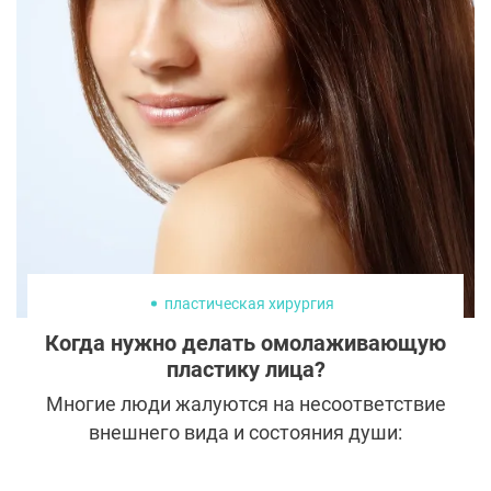
размер груди, но и внешний вид сосков.
Специалисты могут предложить для этого
несколько методик, причем решают они не
только эстетические, но и
функциональные задачи.
пластическая хирургия
Когда нужно делать омолаживающую
пластику лица?
Многие люди жалуются на несоответствие
внешнего вида и состояния души:
постаревшая кожа противоречит
молодости духа. Какое-то время скрыть