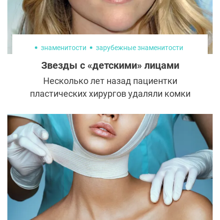
знаменитости
зарубежные знаменитости
Звезды с «детскими» лицами
Несколько лет назад пациентки
пластических хирургов удаляли комки
Биша в погоне за скульптурным лицом, как
у Ким Кардашьян, но появилась новая
тенденция: «детское» лицо с
очаровательными ямочками, аккуратным
носиком, пухлыми губами и круглым
подбородком. Почему же мода
развернулась на 90 градусов? Оказалось,
что женщины с таким типом лица дольше
остаются молодыми, а кто же не хочет