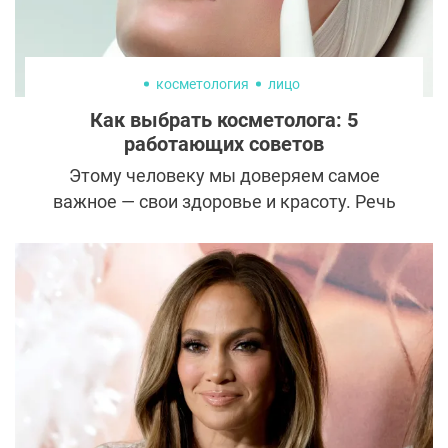
косметология
лицо
Как выбрать косметолога: 5
работающих советов
Этому человеку мы доверяем самое
важное — свои здоровье и красоту. Речь
идет, конечно же, о косметологе. Сегодня
масса специалистов предлагает свои
услуги в социальных сетях, поэтому выбор
сделать особенно сложно. Рассказываем,
на что обязательно нужно обратить
внимание, чтобы не ошибиться и получить
тот самый желанный результат.