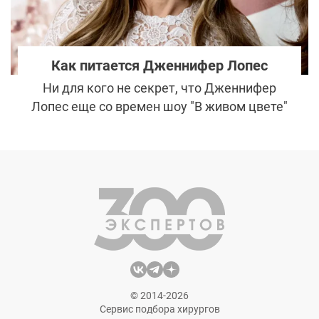
Как питается Дженнифер Лопес
Ни для кого не секрет, что Дженнифер
Лопес еще со времен шоу "В живом цвете"
демонстрировала нам внушительные
формы. Помимо строгого режима
тренировок, включающего тренировки с
двумя персональными тренерами,
женщина придерживается определенных
правил питания, чтобы оставаться в форме
и не стареть.
© 2014-2026
Сервис подбора хирургов