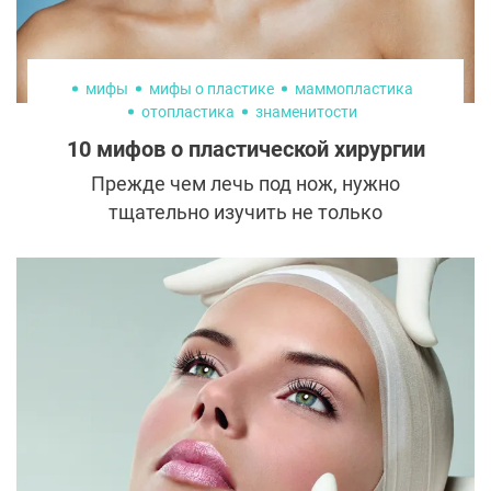
обрести вечную, пусть и искусственно
созданную, юность? Попробуем выяснить,
какие звезды – счастливые обладатели
baby face.
мифы
мифы о пластике
маммопластика
отопластика
знаменитости
русские знаменитости
10 мифов о пластической хирургии
Прежде чем лечь под нож, нужно
тщательно изучить не только
рекомендации и отзывы о пластических
хирургах, но и мифы и сплетни вокруг
эстетической медицины. Только такой
подход убедит в безопасности
пластической операции в наше время.