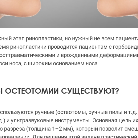
ный этап ринопластики, но нужный не всем пациент
емя ринопластики проводится пациентам с горбовид
посттравматическими и врожденными деформациям
оси носа, с широким основанием носа.
Ы ОСТЕОТОМИИ СУЩЕСТВУЮТ?
спользуются ручные (остеотомы, ручные пилы и т.д.
.д.) и ультразвуковые инструменты. Основная цель и
о разреза (толщина 1–2 мм), который позволит сме
аправлении. Для решения этой задачи пластический