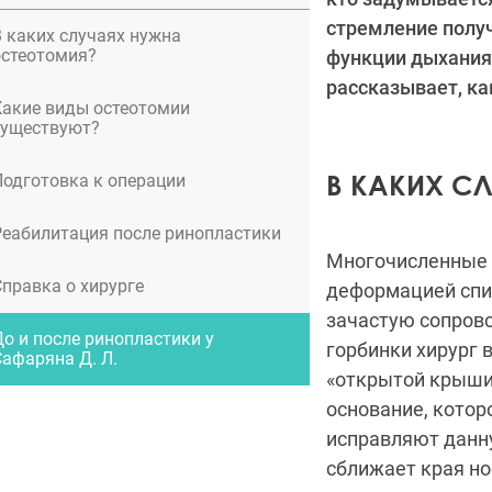
стремление полу
В каких случаях нужна
остеотомия?
функции дыхания
рассказывает, ка
Какие виды остеотомии
существуют?
В КАКИХ С
Подготовка к операции
Реабилитация после ринопластики
Многочисленные 
Справка о хирурге
деформацией спин
зачастую сопрово
До и после ринопластики у
горбинки хирург 
Сафаряна Д. Л.
«открытой крыши»
основание, котор
исправляют данну
сближает края но