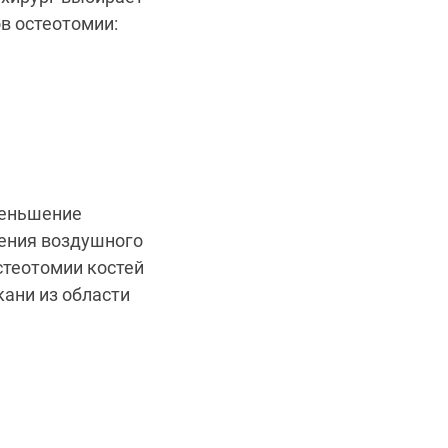
ов остеотомии:
меньшение
дения воздушного
стеотомии костей
кани из области