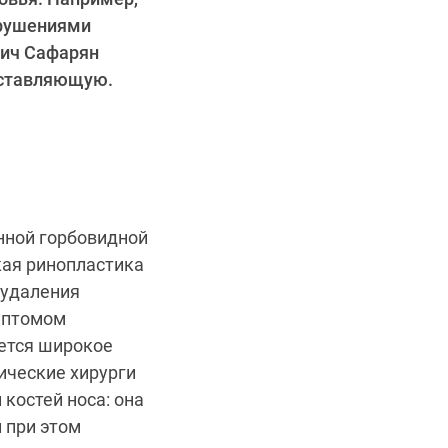
арушениями
вич Сафарян
составляющую.
нной горбовидной
кая ринопластика
 удаления
имптомом
ается широкое
ические хирурги
костей носа: она
 при этом