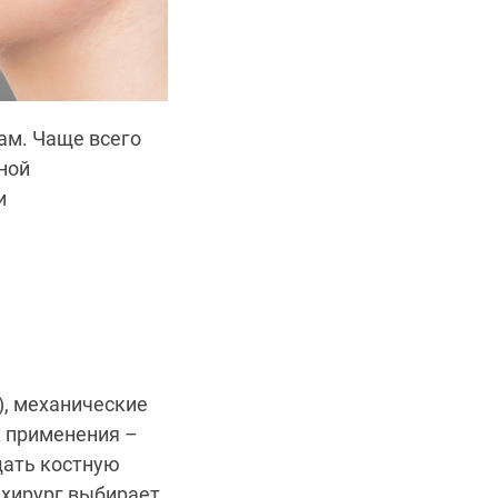
ам. Чаще всего
ной
и
), механические
х применения –
щать костную
 хирург выбирает