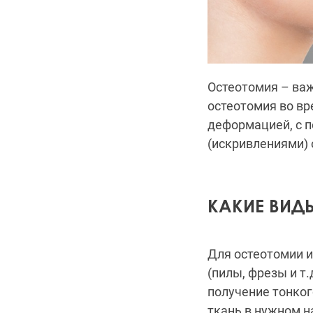
Остеотомия – важ
остеотомия во вр
деформацией, с 
(искривлениями) 
КАКИЕ ВИД
Для остеотомии и
(пилы, фрезы и т
получение тонког
ткань в нужном н