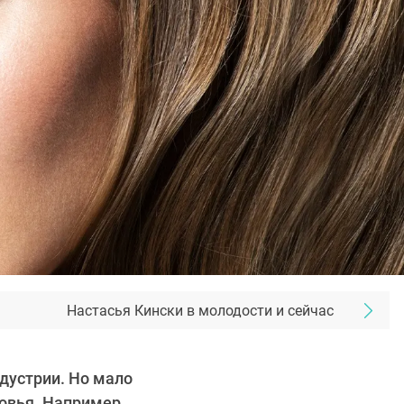
Настасья Кински в молодости и сейчас
дустрии. Но мало
овья. Например,