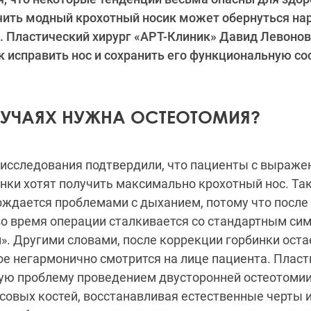
чить модный крохотный носик может обернуться н
. Пластический хирург «АРТ-Клиник» Давид Левоно
к исправить нос и сохранить его функциональную 
ЛУЧАЯХ НУЖНА ОСТЕОТОМИЯ?
исследования подтвердили, что пациенты с выраже
ки хотят получить максимально крохотный нос. Та
ждается проблемами с дыханием, потому что после
во время операции сталкивается со стандартным с
. Другими словами, после коррекции горбинки ост
ое негармонично смотрится на лице пациента. Пласт
ю проблему проведением двусторонней остеотомии 
совых костей, восстанавливая естественные черты и