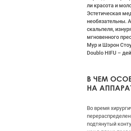
ли красота и мол
Эстетическая мед
необязательны. 
скальпеля, изнур
мгновенного пре
Мур и Шэрон Сто
Doublo HIFU – де
В ЧЕМ ОСО
НА АППАРАТ
Во время хирург
перераспределен
подтянутый конту