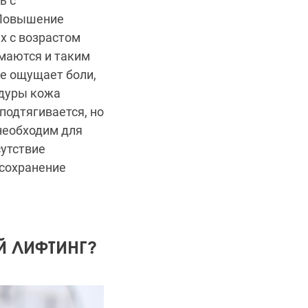
ь с
 Повышение
х с возрастом
маются и таким
е ощущает боли,
едуры кожа
подтягивается, но
необходим для
сутствие
 сохранение
Й ЛИФТИНГ?