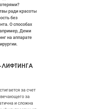
потерями?
ртвы ради красоты
ость без
нта. О способах
Например, Деми
нг на аппарате
ирургии.
-ЛИФТИНГА
тигается за счет
твечающего за
атична и сложна