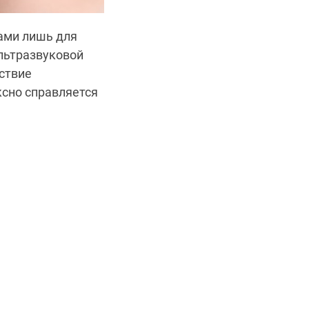
ами лишь для
льтразвуковой
йствие
сно справляется