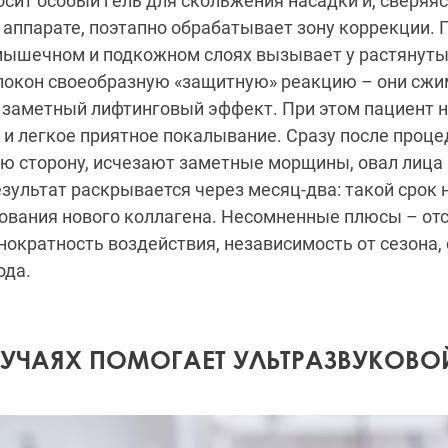
осит особый гель для скольжения насадки и, сверяяс
 аппарате, поэтапно обрабатывает зону коррекции.
мышечном и подкожном слоях вызывает у растянуты
локон своеобразную «защитную» реакцию – они сжи
 заметный лифтинговый эффект. При этом пациент н
о и легкое приятное покалывание. Сразу после проц
ю сторону, исчезают заметные морщины, овал лица 
ультат раскрывается через месяц-два: такой срок 
ования нового коллагена. Несомненные плюсы – от
нократность воздействия, независимость от сезона,
ода.
ЛУЧАЯХ ПОМОГАЕТ УЛЬТРАЗВУКОВО