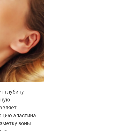
т глубину
нную
тавляет
рцию эластина.
азметку зоны