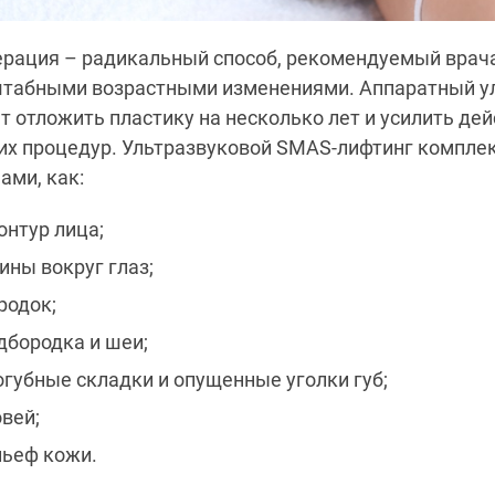
ерация – радикальный способ, рекомендуемый врач
штабными возрастными изменениями. Аппаратный у
т отложить пластику на несколько лет и усилить де
их процедур. Ультразвуковой SMAS-лифтинг комплек
ами, как:
нтур лица;
ны вокруг глаз;
родок;
дбородка и шеи;
огубные складки и опущенные уголки губ;
вей;
льеф кожи.