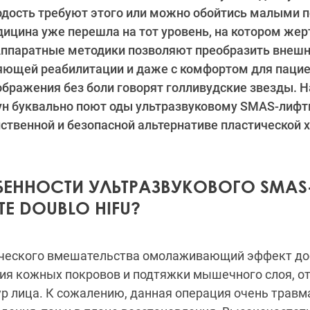
одость требуют этого или можно обойтись малыми 
ицина уже перешла на тот уровень, на котором же
Аппаратные методики позволяют преобразить внешн
яющей реабилитации и даже с комфортом для пацие
ображения без боли говорят голливудские звезды. 
ун буквально поют оды ультразвуковому SMAS-лифти
йственной и безопасной альтернативе пластической х
БЕННОСТИ УЛЬТРАЗВУКОВОГО SMAS
Е DOUBLO HIFU?
ического вмешательства омолаживающий эффект дос
ия кожных покровов и подтяжки мышечного слоя, о
р лица. К сожалению, данная операция очень травм