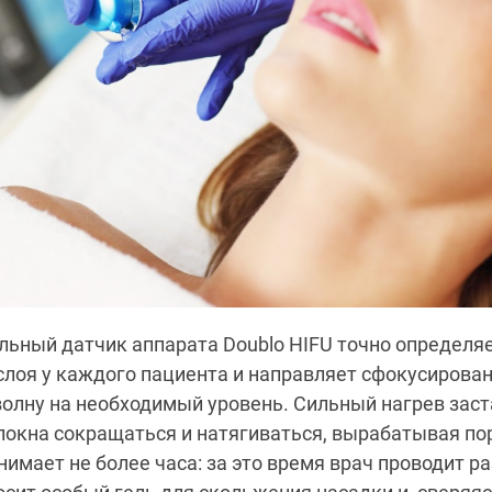
ьный датчик аппарата Doublo HIFU точно определяе
слоя у каждого пациента и направляет сфокусирова
олну на необходимый уровень. Сильный нагрев зас
локна сокращаться и натягиваться, вырабатывая по
нимает не более часа: за это время врач проводит р