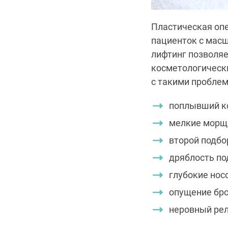
Пластическая оп
пациенток с мас
лифтинг позволяе
косметологическ
с такими проблем
поплывший ко
мелкие морщи
второй подбо
дряблость по
глубокие нос
опущение бро
неровный ре