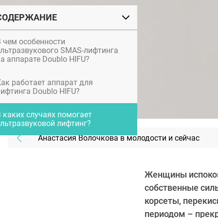
СОДЕРЖАНИЕ
В чем особенности
ультразвукового SMAS-лифтинга
а аппарате Doublo HIFU?
Как работает аппарат для
лифтинга Doublo HIFU?
В каких случаях помогает
ультразвуковой лифтинг?
Анастасия Волочкова в молодости и сейчас
Женщины испокон 
собственные силы
корсеты, перекис
периодом – прекр