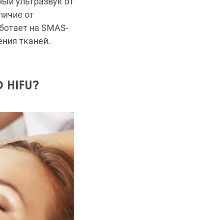
ный ультразвук от
личие от
аботает на SMAS-
ния тканей.
 HIFU?