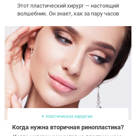
Этот пластический хирург — настоящий
волшебник. Он знает, как за пару часов
вернуть своим знаменитым пациентам
молодость и уже через два дня отправить
на ковровую дорожку загадочно
улыбаться и говорить «просто выспалась».
В чем же секрет Брайана Новака? Сейчас
расскажем.
пластическая хирургия
Когда нужна вторичная ринопластика?