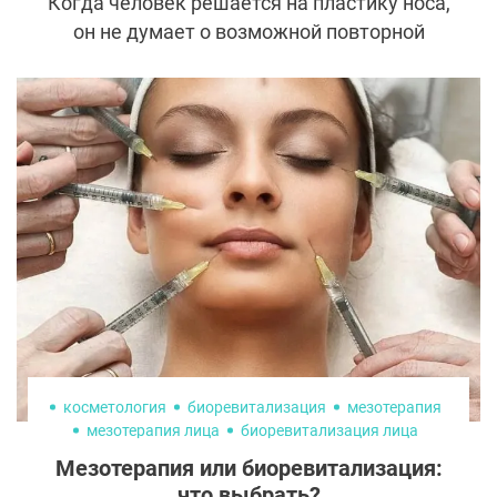
Когда человек решается на пластику носа,
он не думает о возможной повторной
коррекции и рассчитывает только на
успех. Однако ринопластика –
сложнейшая операция, предсказать
результат которой под силу лишь
опытному пластическому хирургу. К
сожалению, нередко пациенты страдают
из-за допущенных врачом ошибок и
оказываются перед выбором – вторичное
вмешательство или испорченная
внешность.
косметология
биоревитализация
мезотерапия
мезотерапия лица
биоревитализация лица
Мезотерапия или биоревитализация:
что выбрать?