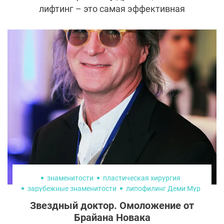
лифтинг – это самая эффективная
операция для подтяжки средней зоны
лица, то портал «300 экспертов» и
пластический хирург с 30-летним стажем
работы Владимир Викторович Наумов
готовы рассказать об инновационном
методе, показывающем более высокие
результаты.
знаменитости
пластическая хирургия
зарубежные знаменитости
липофилинг Деми Мур
Звездный доктор. Омоложение от
Брайана Новака