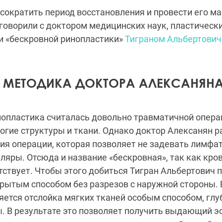
 сократить период восстановления и провести его м
оворили с доктором медицинских наук, пластическ
и «бескровной ринопластики»
Тиграном Альбертови
 МЕТОДИКА ДОКТОРА АЛЕКСАНЯН
опластика считалась довольно травматичной операц
гие структуры и ткани. Однако доктор Алексанян р
ия операции, которая позволяет не задевать лимф
лляры. Отсюда и название «бескровная», так как кро
тствует. Чтобы этого добиться Тигран Альбертович 
рытым способом без разрезов с наружной стороны. 
ется отслойка мягких тканей особым способом, глу
. В результате это позволяет получить выдающий э