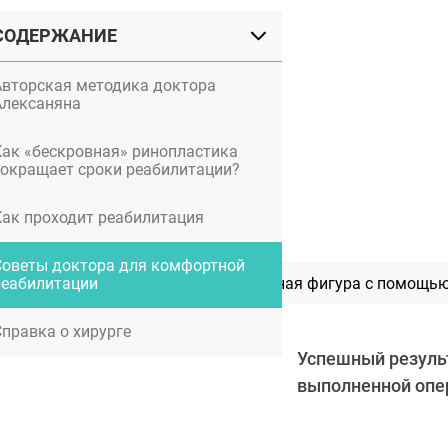
СОДЕРЖАНИЕ
Авторская методика доктора
Алексаняна
Как «бескровная» ринопластика
сокращает сроки реабилитации?
Как проходит реабилитация
Советы доктора для комфортной
Мезотерапия тела: идеальная фигура с помощь
реабилитации
Справка о хирурге
Успешный результ
выполненной опер