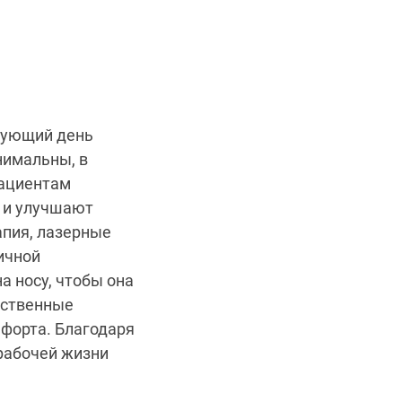
едующий день
нимальны, в
пациентам
 и улучшают
апия, лазерные
ичной
 носу, чтобы она
ественные
мфорта. Благодаря
рабочей жизни