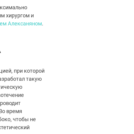
аксимально
им хирургом и
чем Алексаняном
.
А
ией, при которой
азработал такую
атическую
вотечение
проводит
Во время
боко, чтобы не
стетический