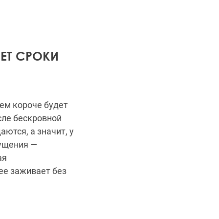
ЕТ СРОКИ
ем короче будет
сле бескровной
ются, а значит, у
щущения —
ая
ее заживает без