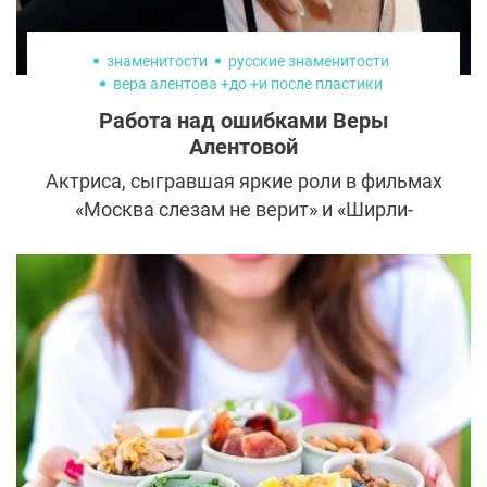
знаменитости
русские знаменитости
вера алентова +до +и после пластики
пластика веры алентовой фото
Работа над ошибками Веры
Алентовой
Актриса, сыгравшая яркие роли в фильмах
«Москва слезам не верит» и «Ширли-
Мырли», не захотела расставаться с
молодостью и сделала все возможное и
невозможное для сохранения
привлекательной внешности. Вот только
получилось ли у звезды незаметно
преобразиться? Вера Алентова
неоднократно делала пластические
операции, но не все эксперименты с
внешностью прошли удачно.