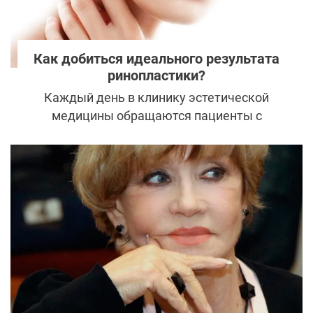
Как добиться идеального результата
ринопластики?
Каждый день в клинику эстетической
медицины обращаются пациенты с
различными проблемами, и задача
хорошего пластического хирурга с первого
взгляда определить область будущего
вмешательства. Пластический хирург, как
тонкий психолог, чувствует потребности
пациентов и находит к ним
индивидуальный подход, несмотря на всю
похожесть многих ситуаций.