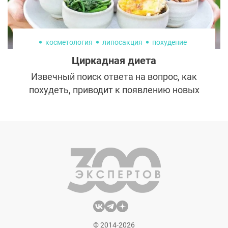
косметология
липосакция
похудение
Циркадная диета
Извечный поиск ответа на вопрос, как
похудеть, приводит к появлению новых
методик. И если многие из них, мягко
говоря, странные и опасные, то циркадная
диета, кажется, не лишена здравого
смысла. Давайте подробнее разберемся,
что это за система питания и к каким
результатам она может привести.
© 2014-2026