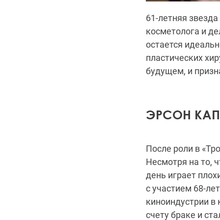
61-летняя звезда
косметолога и де
остается идеальн
пластических хир
будущем, и призн
ЭРСОН КАП
После роли в «Тр
Несмотря на то, ч
день играет плох
с участием 68-ле
киноиндустрии в к
счету браке и ст