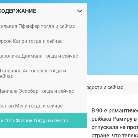
СОДЕРЖАНИЕ
Сильвия Пфейфер тогда и сейчас
Эрсон Капри тогда и сейчас
Каролина Дикманн тогда и сейчас
Джованна Антонелли тогда и
сейчас
Джейн Биркин: фото в молодости и сейчас
Даниела Эскобар тогда и сейчас
Селтон Мелу тогда и сейчас
В 90-е романтиче
рыбака Рамиру в 
Виктор Фазану тогда и сейчас
отпускала на про
стране, что теле