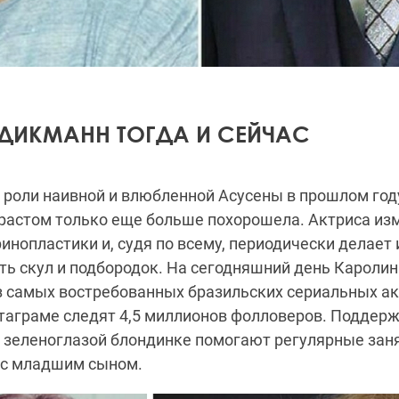
ДИКМАНН ТОГДА И СЕЙЧАС
роли наивной и влюбленной Асусены в прошлом год
озрастом только еще больше похорошела. Актриса и
инопластики и, судя по всему, периодически делает
ть скул и подбородок. На сегодняшний день Кароли
з самых востребованных бразильских сериальных акт
таграме следят 4,5 миллионов фолловеров. Поддерж
зеленоглазой блондинке помогают регулярные заня
 с младшим сыном.