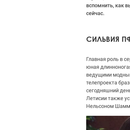
вспомнить, как в
сейчас.
СИЛЬВИЯ П
Главная роль в с
юная длиннонога
ведущими модными
телепроекта браз
сегодняшний день
Летисии также ус
Нельсоном Шаммо