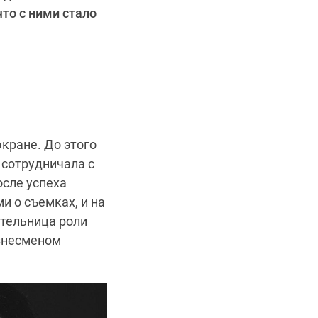
то с ними стало
кране. До этого
сотрудничала с
осле успеха
 о съемках, и на
ительница роли
изнесменом