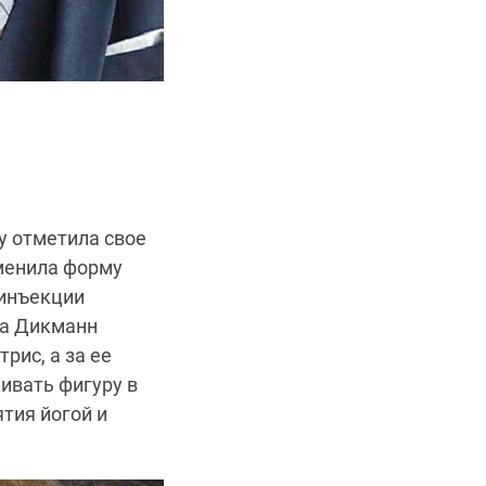
у отметила свое
зменила форму
 инъекции
на Дикманн
рис, а за ее
ивать фигуру в
тия йогой и