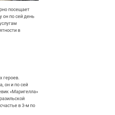
ярно посещает
 он по сей день
 услугам
ятности в
х героев.
, он и по сей
оевик «Маригелла»
бразильской
счастье в 3-м по