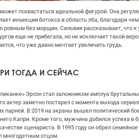
 может похвастаться идеальной фигурой. Она регул
лает инъекции ботокса в область лба, благодаря чему
о ровным без морщин. Сильвия рассказывает, что к
ургов еще не прибегала, но не исключает такой веро
ается, что уже давно мечтает увеличить грудь.
РИ ТОГДА И СЕЙЧАС
опиканке» Эрсон стал заложником амплуа брутальны
то актер заметно постарел с момента выхода сериала
их парней. В 2019 на экраны вышел политический б
тнего Капри. Кроме того, мужчина добился успеха в 
ачестве сценариста. В 1995 году он обрел семейное 
ал многодетным отцом.