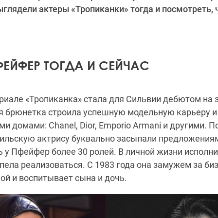
ыглядели актеры «Тропиканки» тогда и посмотреть, ч
ФЕЙФЕР ТОГДА И СЕЙЧАС
ериале «Тропиканка» стала для Сильвии дебютом на э
я брюнетка строила успешную модельную карьеру и 
 домами: Chanel, Dior, Emporio Armani и другими. П
ильскую актрису буквально засыпали предложениями
 у Пфейфер более 30 ролей. В личной жизни исполн
пела реализоваться. С 1983 года она замужем за б
й и воспитывает сына и дочь.