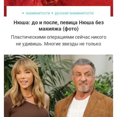
знаменитости
русские знаменитости
Нюша: до и после, певица Нюша без
макияжа (фото)
Пластическими операциями сейчас никого
не удивишь. Многие звезды не только
открыто заявляют о том, что изменили
внешность с помощью скальпеля, но еще и
подробно обсуждают эти изменения.
Особо свободные от комплексов дают
советы и рекомендации всем желающим
сделать пластическую операцию.