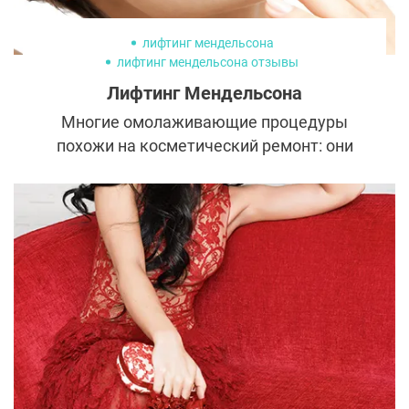
лифтинг мендельсона
лифтинг мендельсона отзывы
лифтинг мендельсона цена
Лифтинг Мендельсона
Многие омолаживающие процедуры
похожи на косметический ремонт: они
устраняют на некоторое время
визуальные проявления старения и
освежают кожу. Но, что делать, если лицу
требуются капитальные меры? Всерьез
задуматься о лифтинге Мендельсона —
качественной и глубокой, но при этом
бережной подтяжке, эффект от которой
сохранится на десятилетия.