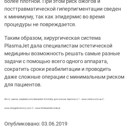
более плотной. При этом риск ожогов и
посттравматической гиперпигментации сведен
к минимуму, так как эпидермис во время
процедуры не повреждается.
Таким образом, хирургическая система
PlasmaJet дала специалистам эстетической
медицины возможность решать самые разные
задачи с помощью всего одного аппарата,
сократить сроки реабилитации и проводить
даже сложные операции с минимальным риском
для пациентов.
Фото: шапка- unsplash.com/alexander krivitskiy для списка- lepotica.rs 1 - www.videra.com.au 2 -
www.designdirectory.com 3 - www.klinikaambroziak.pl
Опубликовано: 03.06.2019