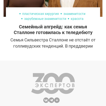
пластическая хирургия
знаменитости
зарубежные знаменитости
красота
Семейный апгрейд: как семья
Сталлоне готовилась к теледебюту
Семья Сильвестра Сталлоне не отстаёт от
голливудских тенденций. В преддверии
выхода собственного реалити-шоу они
сделали ставку не только на харизму, но и
на внешность. Однако, в отличие от других
знаменитых семейств, изменения во
внешности Сталлоне остаются довольно
деликатными и умеренными. Ниже мы
представили подробный разбор того, как
каждый из членов звёздного семейства
немного «освежил» себя перед камерой.