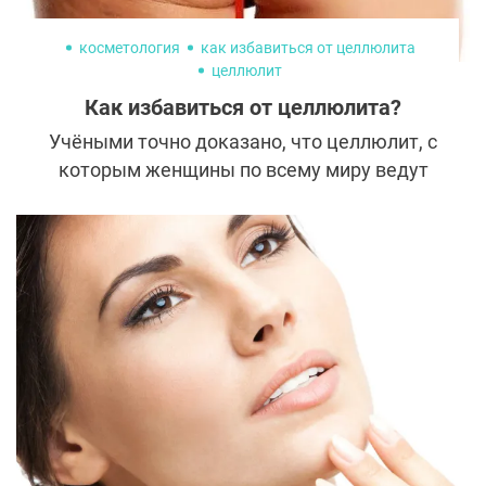
косметология
как избавиться от целлюлита
целлюлит
Как избавиться от целлюлита?
Учёными точно доказано, что целлюлит, с
которым женщины по всему миру ведут
непримиримую борьбу, на самом деле
является признаком нормального
функционирования жизненно-важных
систем организма. Специалисты уверены,
что небольшой целлюлит в области ягодиц
и бёдер свидетельствует о согласованной
работе мозга и гормональной системы.