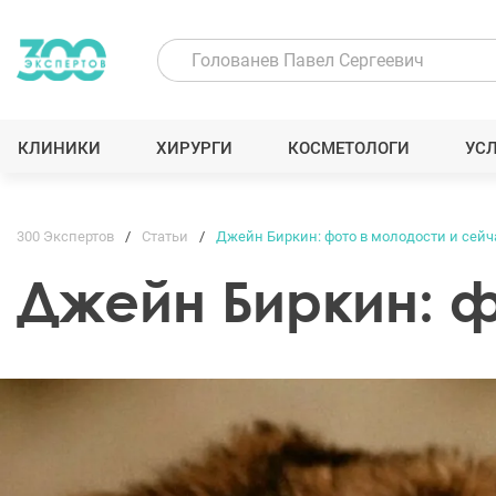
КЛИНИКИ
ХИРУРГИ
КОСМЕТОЛОГИ
УС
300 Экспертов
Статьи
Джейн Биркин: фото в молодости и сейч
Джейн Биркин: ф