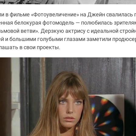
оли в фильме «Фотоувеличение» на Джейн свалилась п
нная белокурая фотомодель — полюбилась зрителям
ьмовой ветви». Дерзкую актрису с идеальной строй
й и большими голубыми глазами заметили продюсер
лашать в свои проекты.