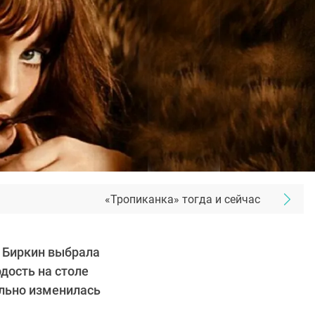
«Тропиканка» тогда и сейчас
н Биркин выбрала
дость на столе
ильно изменилась