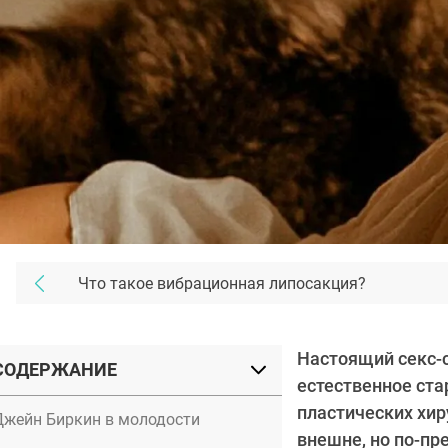
Что такое вибрационная липосакция?
Настоящий секс-с
СОДЕРЖАНИЕ
естественное ста
пластических хир
Джейн Биркин в молодости
внешне, но по-пр