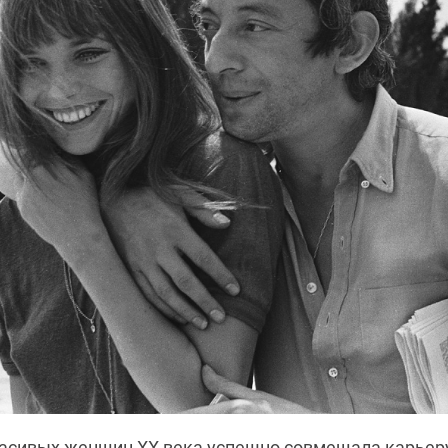
расивых женщин XX века успешно совмещала карьер