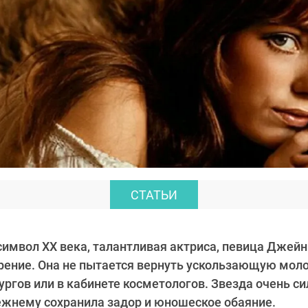
СТАТЬИ
имвол XX века, талантливая актриса, певица Джей
рение. Она не пытается вернуть ускользающую моло
ургов или в кабинете косметологов. Звезда очень с
ежнему сохранила задор и юношеское обаяние.