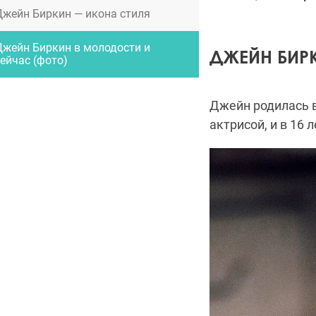
Джейн Биркин — икона стиля
Джейн Биркин в молодости и
ДЖЕЙН БИР
ейчас (фото)
Джейн родилась в
актрисой, и в 16 