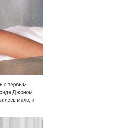
сь с первым
Бонде Джоном
залось мало, и