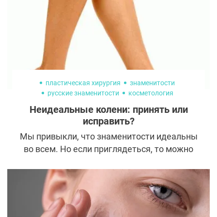
пластическая хирургия
знаменитости
русские знаменитости
косметология
зарубежные знаменитости
липосакция
Неидеальные колени: принять или
липосакция ног
исправить?
Мы привыкли, что знаменитости идеальны
во всем. Но если приглядеться, то можно
заметить немало изъянов в их внешности.
Например, неидеальные колени.
Рассказываем, кто из звезд не обращает
на это внимания, а также о способах
коррекции на случай, если вы не захотите