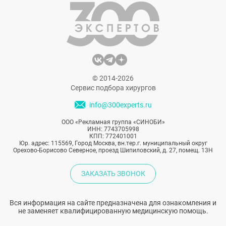
внешности Сталлоне остаются довольно
деликатными и умеренными. Ниже мы
представили подробный разбор того, как
каждый из членов звёздного семейства
немного «освежил» себя перед камерой.
© 2014-2026
Сервис подбора хирургов
info@300experts.ru
ООО «Рекламная группа «СИНОБИ»
ИНН: 7743705998
КПП: 772401001
Юр. адрес: 115569, Город Москва, вн.тер.г. муниципальный округ
Орехово-Борисово Северное, проезд Шипиловский, д. 27, помещ. 13Н
ЗАКАЗАТЬ ЗВОНОК
Вся информация на сайте предназначена для ознакомления и
не заменяет квалифицированную медицинскую помощь.