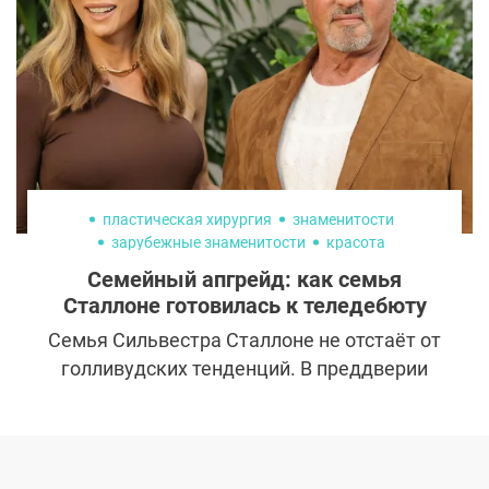
умеют на самом деле.
пластическая хирургия
знаменитости
зарубежные знаменитости
красота
Семейный апгрейд: как семья
Сталлоне готовилась к теледебюту
Семья Сильвестра Сталлоне не отстаёт от
голливудских тенденций. В преддверии
выхода собственного реалити-шоу они
сделали ставку не только на харизму, но и
на внешность. Однако, в отличие от других
знаменитых семейств, изменения во