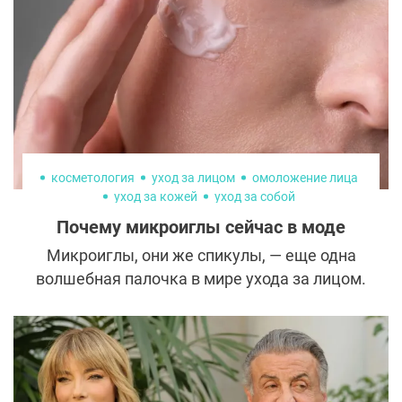
брать с них пример.
косметология
уход за лицом
омоложение лица
уход за кожей
уход за собой
Почему микроиглы сейчас в моде
Микроиглы, они же спикулы, — еще одна
волшебная палочка в мире ухода за лицом.
Запуская процесс обновления кожи, они
буквально стирают с лица прожитые годы.
Чуть ли не каждая вторая девушка
протестировала средства со спикулами на
себе. Объясняем, чем они хороши и что они