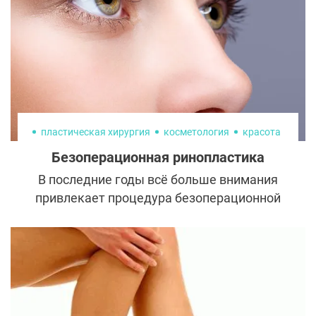
пластическая хирургия
косметология
красота
Безоперационная ринопластика
В последние годы всё больше внимания
привлекает процедура безоперационной
ринопластики, известной также как
«жидкая ринопластика». Это метод, при
котором для корректировки формы носа
используются инъекции гиалуроновой
кислоты.