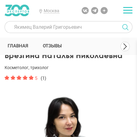
Москва
300 Экспертов
Косметологи
Брезгина Наталья Николаевна
ГЛАВНАЯ
ОТЗЫВЫ
Брезгина Наталья Николаевна
Косметолог, трихолог
5
(1)