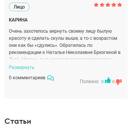
Лицо
КАРИНА
Очень захотелось вернуть своему лицу былую
красоту и сделать скулы выше, а то с возрастом
они как бы «сдулись». Обратилась по
рекомендации к Наталье Николаевне Брезгиной в
Дега. Честно, я не ожидала такого результата,
причем сразу. Препарат был Ювидер Волум, и
Развернуть
результатом я очень довольна! Скулы стали
0 комментариев
высокими, как и раньше, брыли стали менее
Полезно:
0
0
заметные, т.к. кожа подтянулась.
Статьи