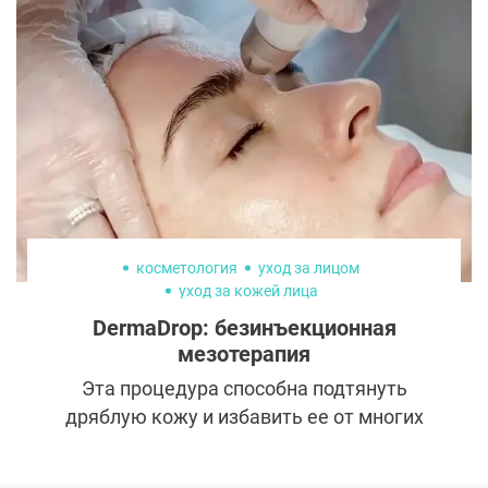
лучшему, другие заявляют об излишней
искусственности.
косметология
уход за лицом
уход за кожей лица
DermaDrop: безинъекционная
мезотерапия
Эта процедура способна подтянуть
дряблую кожу и избавить ее от многих
несовершенств. Поэтому вот уже много
лет мезотерапия востребована у