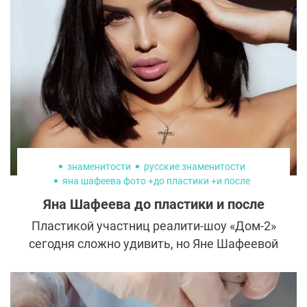
лет назад. Она призналась, что для нее
пластическая хирургия — один из способов
поднять самооценку и обрести
уверенность в себе. Как же изменилась
Милана Тюльпанова до и после пластики?
знаменитости
русские знаменитости
яна шафеева фото +до пластики +и после
пластическая хирургия
Яна Шафеева до пластики и после
Пластикой участниц реалити-шоу «Дом-2»
сегодня сложно удивить, но Яне Шафеевой
это удалось: столь кардинальными
оказались изменения. Одни считают, что
такие перемены во внешности явно к