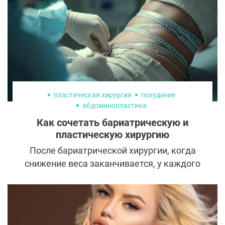
пластическая хирургия
похудение
абдоминопластика
Как сочетать бариатрическую и
пластическую хирургию
После бариатрической хирургии, когда
снижение веса заканчивается, у каждого
пациента возникает вопрос о
необходимости преобразования контуров
тела: почти у всех пациентов после
бариатрической операции на теле в