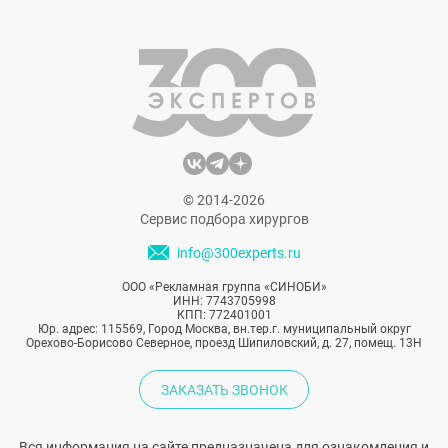
пациентов косметологов. К тому же
современные технологии позволяют
обходится без инъекций. Но продолжает ли
процедура оставаться эффективной в
данном случае? Давайте разберемся.
© 2014-2026
Сервис подбора хирургов
info@300experts.ru
ООО «Рекламная группа «СИНОБИ»
ИНН: 7743705998
КПП: 772401001
Юр. адрес: 115569, Город Москва, вн.тер.г. муниципальный округ
Орехово-Борисово Северное, проезд Шипиловский, д. 27, помещ. 13Н
ЗАКАЗАТЬ ЗВОНОК
Вся информация на сайте предназначена для ознакомления и