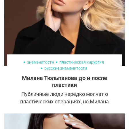
разных областях появляются
значительные избыточные дряблые
кожно-жировые складки.
знаменитости
пластическая хирургия
русские знаменитости
Милана Тюльпанова до и после
пластики
Публичные люди нередко молчат о
пластических операциях, но Милана
Тюльпанова придерживается иной
позиции. Она спокойно рассказывает о
своем преображении, которое началось 10