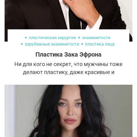
пластическая хирургия
знаменитости
зарубежные знаменитости
пластика лица
Пластика Зака Эфрона
Ни для кого не секрет, что мужчины тоже
делают пластику, даже красивые и
знаменитые. Вот только далеко не всегда
она проходит удачно. Так произошло и с
Заком Эфраном. Актер решил довести до
совершенства свое лицо, а вместо
комплиментов получил шквал критики.