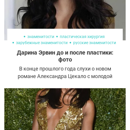
знаменитости
пластическая хирургия
зарубежные знаменитости
русские знаменитости
Дарина Эрвин до и после пластики:
фото
В конце прошлого года слухи о новом
романе Александра Цекало с молодой
голливудской актрисой стали одной из
главных тем светской хроники. В Сети
появилась информация, что пара
планирует узаконить свои отношения. Кто
же эта девушка, которая так стремительно
завоевала известного продюсера и было
ли вмешательство пластических хирургов