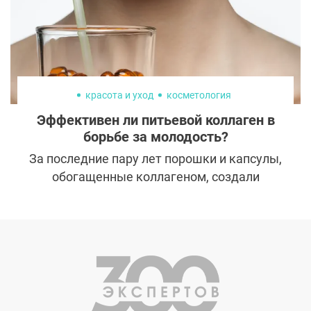
худеют знаменитости и на какие жертвы
они идут ради фигуры?
красота и уход
косметология
Эффективен ли питьевой коллаген в
борьбе за молодость?
За последние пару лет порошки и капсулы,
обогащенные коллагеном, создали
настоящий бум на рынке биодобавок. Их
принимают и биохакеры и обычные
женщины, которые хотят подольше
выглядеть молодыми. Но эффективны ли
данные препараты или это очередной
маркетинговый ход фармацевтических
компаний? Давайте разберемся.