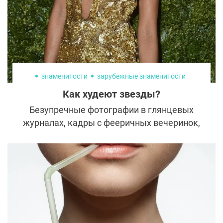
в ее внешность?
знаменитости
зарубежные знаменитости
Как худеют звезды?
Безупречные фотографии в глянцевых
журналах, кадры с фееричных вечеринок,
модных показов и светских мероприятий
заставляют поклонников думать, что
звезды выиграли в генетической лотерее
и не приложили усилий для безупречного
внешнего вида. Однако вопрос похудения
для селебрити стоит крайне остро, так как
внешность – визитная карточка. Как