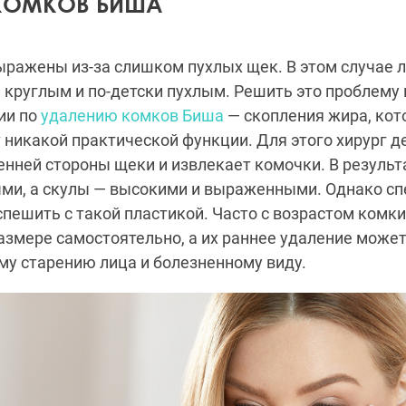
КОМКОВ БИША
ыражены из-за слишком пухлых щек. В этом случае 
круглым и по-детски пухлым. Решить это проблему
ии по
удалению комков Биша
— скопления жира, кот
т никакой практической функции. Для этого хирург 
енней стороны щеки и извлекает комочки. В результ
ыми, а скулы — высокими и выраженными. Однако с
пешить с такой пластикой. Часто с возрастом комк
змере самостоятельно, а их раннее удаление может
у старению лица и болезненному виду.