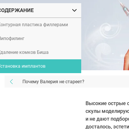
СОДЕРЖАНИЕ
Контурная пластика филлерами
Липофилинг
Удаление комков Биша
Установка имплантов
Почему Валерия не стареет?
Высокие острые 
скулы моделирую
и не дают подбор
досталось, эстет