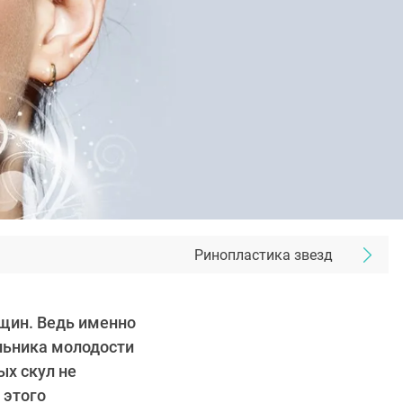
Ринопластика звезд
щин. Ведь именно
льника молодости
ых скул не
 этого