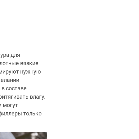
ура для
плотные вязкие
рмируют нужную
желании
 в составе
ритягивать влагу.
м могут
 филлеры только