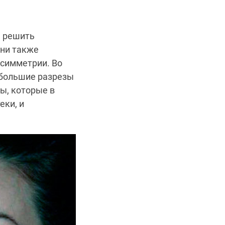
я решить
Они также
асимметрии. Во
ебольшие разрезы
ы, которые в
еки, и