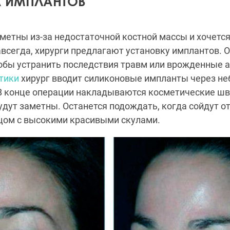
 ИМПЛАНТОВ
метны из-за недостаточной костной массы и хочетс
авсегда, хирурги предлагают установку имплантов. 
обы устранить последствия травм или врожденные 
тики
хирург вводит силиконовые импланты через н
 В конце операции накладываются косметические шв
дут заметны. Останется подождать, когда сойдут от
цом с высокими красивыми скулами.