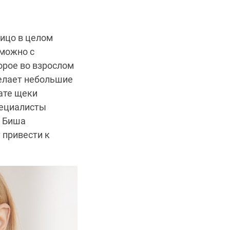
лицо в целом
 можно с
орое во взрослом
делает небольшие
ате щеки
пециалисты
и Биша
 привести к