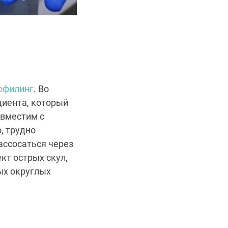
офилинг
. Во
циента, который
овместим с
, трудно
ассосаться через
кт острых скул,
ых округлых