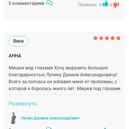
0 комментариев
формально, а с душой, и это чувствуется на
Полезно:
было никаких синяков ,швов не было видно
3
0
каждом этапе. Огромное спасибо за мастерство,
вообще !! Безумно благодарна Михайлову А.А
чуткость и безупречную организацию всего
процесса! От всей души рекомендую Дмитрия
Викторовича как специалиста высочайшего
класса!
Веки
АННА
Мешки мод глазами Хочу выразить большую
благодарностью Лупину Даниле Александровичу!
Всего за полчаса он избавил меня от проблемы, с
которой я боролась много лет. Мешки под глазами
были у меня всегда. Только в детстве это
выглядишь, как милая детская припухлость. А вот
Развернуть
в студенчестве превратилась в вечно усталый и
невыспавшийся вид. Все обострилось, когда я
Лупин Данила Александрович
резко похудела. Казалось мешки стали больше в