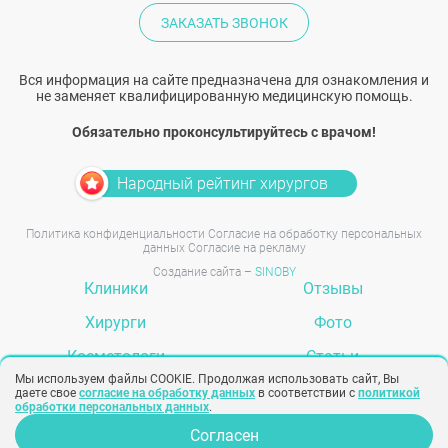
ЗАКАЗАТЬ ЗВОНОК
Вся информация на сайте предназначена для ознакомления и
не заменяет квалифицированную медицинскую помощь.
Обязательно проконсультируйтесь с врачом!
Народный рейтинг хирургов
Политика конфиденциальности
Согласие на обработку персональных
данных
Согласие на рекламу
Создание сайта –
SINOBY
Клиники
Отзывы
Хирурги
Фото
Косметологи
Статьи
Мы используем файлы COOKIE. Продолжая использовать сайт, Вы
Услуги
Вопрос-ответ
даете свое
согласие на обработку данных
в соответствии с
политикой
обработки персональных данных
.
Согласен
Опрос для врачей