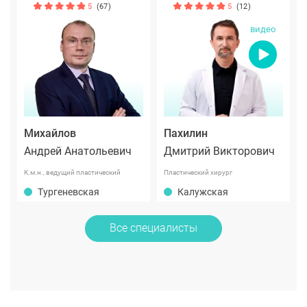
5
(67)
5
(12)
видео
Михайлов
Пахилин
Андрей Анатольевич
Дмитрий Викторович
К.м.н., ведущий пластический
Пластический хирург
хирург международного класса
Тургеневская
Калужская
Все специалисты