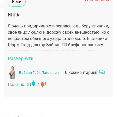
Веки
ИННА
Я очень придирчиво относилась к выбору клиники,
свое лицо люблю и дорожу своей внешностью, но с
возрастом обычного ухода стало мало. В клинике
Шарм Голд доктор Бабаян Г.П блефаропластику
сделал отлично, взгляд стал открытым, лицо
помолодело.
Развернуть
0 комментариев
Бабаян Гайк Павлович
Полезно:
3
-1