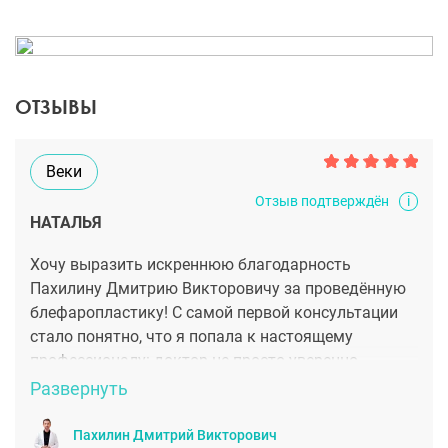
ОТЗЫВЫ
Веки
i
Отзыв подтверждён
НАТАЛЬЯ
Хочу выразить искреннюю благодарность
Пахилину Дмитрию Викторовичу за проведённую
блефаропластику! С самой первой консультации
стало понятно, что я попала к настоящему
профессионалу: доктор не просто уверенно
владеет методикой, но и умеет донести сложные
Развернуть
вещи простым и спокойным языком. Он очень
внимательно выслушал все мои пожелания, честно
Пахилин Дмитрий Викторович