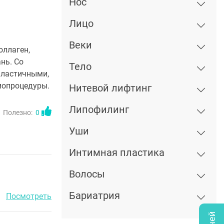
Нос
Лицо
Веки
оллаген,
нь. Со
Тело
 эластичными,
иопроцедуры.
Нитевой лифтинг
Липофилинг
Полезно:
0
Уши
Интимная пластика
Волосы
Бариатрия
Посмотреть