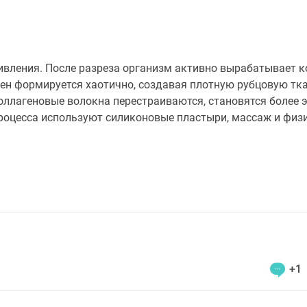
живления. После разреза организм активно вырабатывает к
ген формируется хаотично, создавая плотную рубцовую тка
 коллагеновые волокна перестраиваются, становятся более
процесса используют силиконовые пластыри, массаж и физ
+1