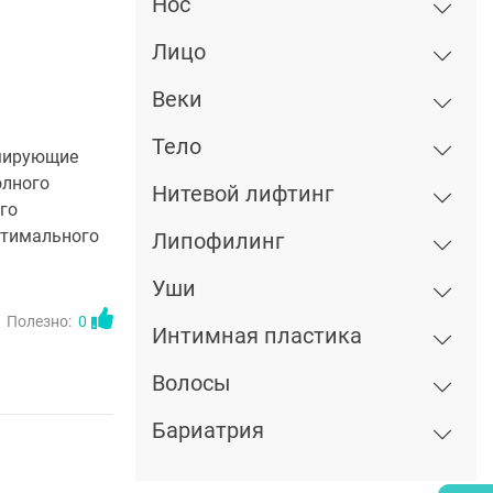
Нос
Лицо
Веки
Тело
вмирующие
олного
Нитевой лифтинг
го
птимального
Липофилинг
Уши
Полезно:
0
Интимная пластика
Волосы
Бариатрия