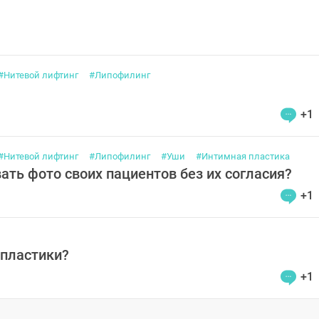
#Нитевой лифтинг
#Липофилинг
+1
#Нитевой лифтинг
#Липофилинг
#Уши
#Интимная пластика
ть фото своих пациентов без их согласия?
+1
опластики?
+1