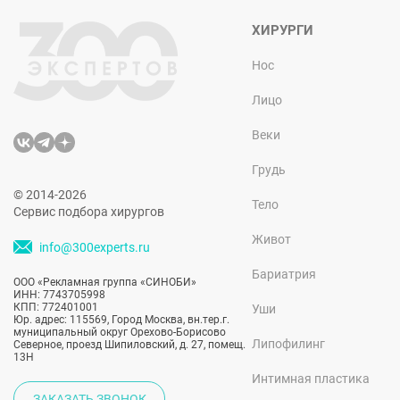
ХИРУРГИ
Нос
Лицо
Веки
Грудь
© 2014-2026
Тело
Сервис подбора хирургов
Живот
info@300experts.ru
Бариатрия
ООО «Рекламная группа «СИНОБИ»
ИНН: 7743705998
КПП: 772401001
Уши
Юр. адрес: 115569, Город Москва, вн.тер.г.
муниципальный округ Орехово-Борисово
Липофилинг
Северное, проезд Шипиловский, д. 27, помещ.
13Н
Интимная пластика
ЗАКАЗАТЬ ЗВОНОК