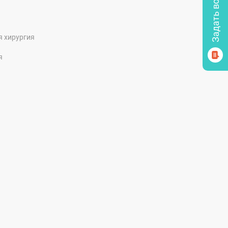
я хирургия
я