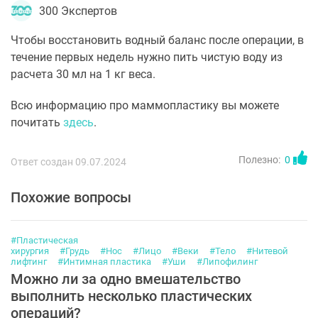
300 Экспертов
Чтобы восстановить водный баланс после операции, в
течение первых недель нужно пить чистую воду из
расчета 30 мл на 1 кг веса.
Всю информацию про маммопластику вы можете
почитать
здесь
.
Полезно:
0
Ответ создан 09.07.2024
Похожие вопросы
#Пластическая
хирургия
#Грудь
#Нос
#Лицо
#Веки
#Тело
#Нитевой
лифтинг
#Интимная пластика
#Уши
#Липофилинг
Можно ли за одно вмешательство
выполнить несколько пластических
операций?