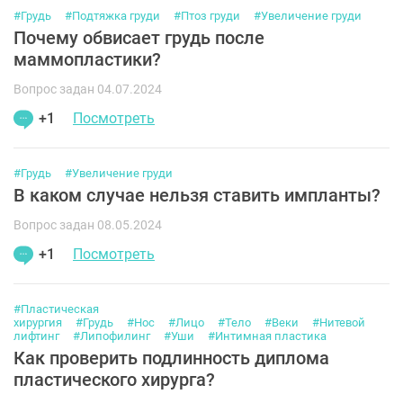
#Грудь
#Подтяжка груди
#Птоз груди
#Увеличение груди
Почему обвисает грудь после
маммопластики?
Вопрос задан 04.07.2024
+1
Посмотреть
#Грудь
#Увеличение груди
В каком случае нельзя ставить импланты?
Вопрос задан 08.05.2024
+1
Посмотреть
#Пластическая
хирургия
#Грудь
#Нос
#Лицо
#Тело
#Веки
#Нитевой
лифтинг
#Липофилинг
#Уши
#Интимная пластика
Как проверить подлинность диплома
пластического хирурга?