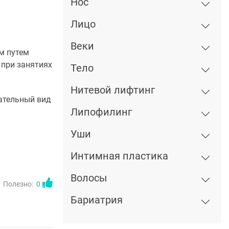
Нос
Лицо
Веки
м путем
 при занятиях
Тело
Нитевой лифтинг
ательный вид
Липофилинг
Уши
Интимная пластика
Волосы
Полезно:
0
Бариатрия