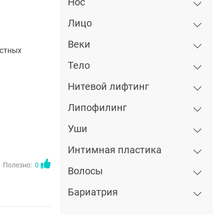
Нос
Лицо
Веки
астных
Тело
Нитевой лифтинг
Липофилинг
Уши
Интимная пластика
Полезно:
0
Волосы
Бариатрия