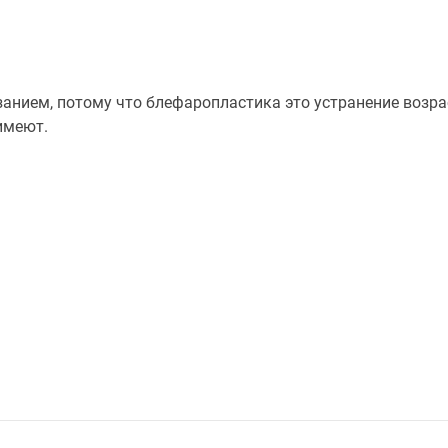
занием, потому что блефаропластика это устранение возр
имеют.