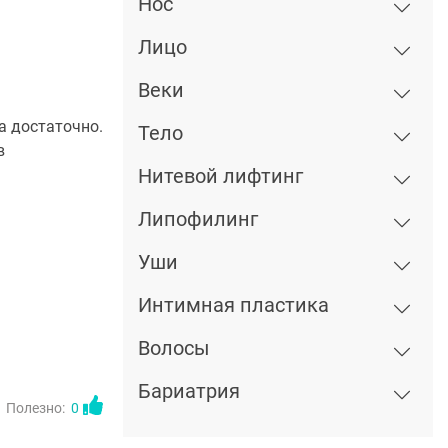
Нос
Лицо
Веки
а достаточно.
Тело
в
Нитевой лифтинг
Липофилинг
Уши
Интимная пластика
Волосы
Бариатрия
Полезно:
0