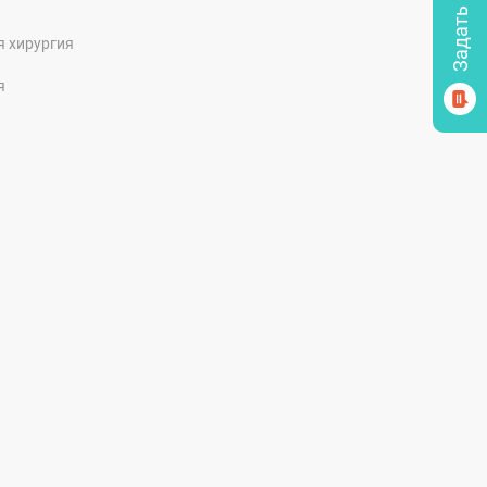
я хирургия
я