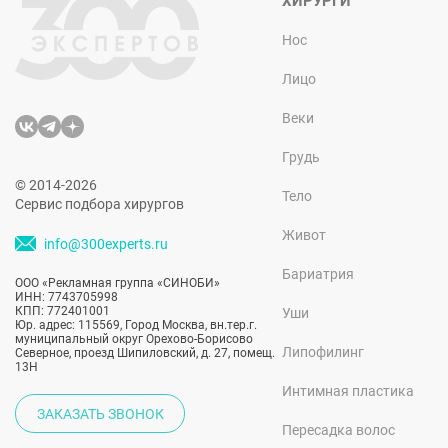
ХИРУРГИ
Нос
Лицо
Веки
Грудь
© 2014-2026
Тело
Сервис подбора хирургов
Живот
info@300experts.ru
Бариатрия
ООО «Рекламная группа «СИНОБИ»
ИНН: 7743705998
КПП: 772401001
Уши
Юр. адрес: 115569, Город Москва, вн.тер.г.
муниципальный округ Орехово-Борисово
Липофилинг
Северное, проезд Шипиловский, д. 27, помещ.
13Н
Интимная пластика
ЗАКАЗАТЬ ЗВОНОК
Пересадка волос