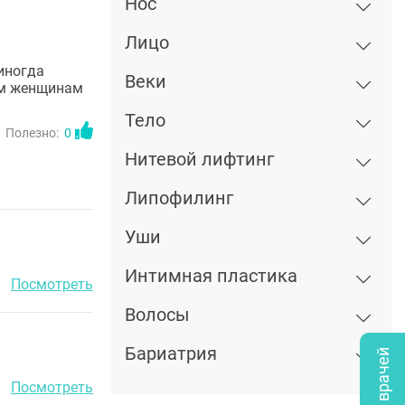
Нос
Лицо
иногда
Веки
им женщинам
Тело
Полезно:
0
Нитевой лифтинг
Липофилинг
Уши
Интимная пластика
Посмотреть
Волосы
Бариатрия
Посмотреть