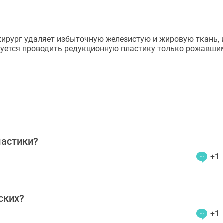
хирург удаляет избыточную железистую и жировую ткань, 
ндуется проводить редукционную пластику только рожавш
ластики?
+1
ских?
+1